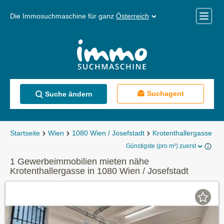
Die Immosuchmaschine für ganz
Österreich
Mobile
Menü
Suchagent
Suche ändern
Startseite
Wien
1080 Wien / Josefstadt
Krotenthallergasse
G
Günstigste (pro m²) zuerst
1 Gewerbeimmobilien mieten nähe
Krotenthallergasse in 1080 Wien / Josefstadt