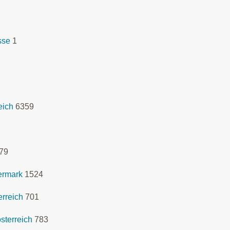
sse
1
eich
6359
79
ermark
1524
rreich
701
sterreich
783