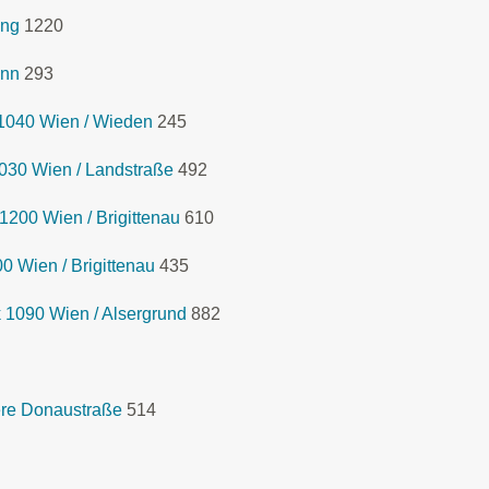
ing
1220
Inn
293
1040 Wien / Wieden
245
030 Wien / Landstraße
492
1200 Wien / Brigittenau
610
 Wien / Brigittenau
435
 1090 Wien / Alsergrund
882
re Donaustraße
514