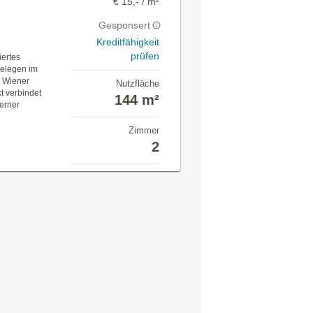
€ 15,- / m²
Gesponsert
Kreditfähigkeit
prüfen
iertes
gelegen im
n Wiener
Nutzfläche
t verbindet
144 m²
derner
Zimmer
2