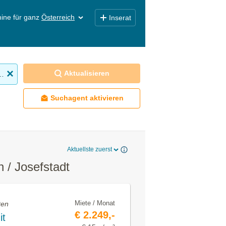
ine für ganz
Österreich
Inserat
Aktualisieren
obilien mieten
Suchagent aktivieren
Aktuellste zuerst
 / Josefstadt
Miete / Monat
ten
€ 2.249,-
it