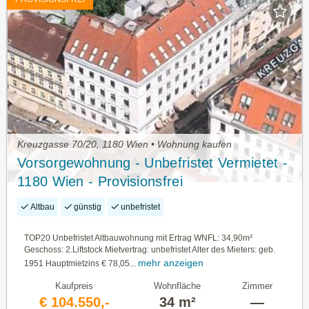
Kreuzgasse 70/20, 1180 Wien • Wohnung kaufen
Vorsorgewohnung - Unbefristet Vermietet -
1180 Wien - Provisionsfrei
Altbau
günstig
unbefristet
TOP20 Unbefristet Altbauwohnung mit Ertrag WNFL: 34,90m²
Geschoss: 2.Liftstock Mietvertrag: unbefristet Alter des Mieters: geb.
mehr anzeigen
1951 Hauptmietzins € 78,05...
Kaufpreis
Wohnfläche
Zimmer
€ 104.550,-
34 m²
—