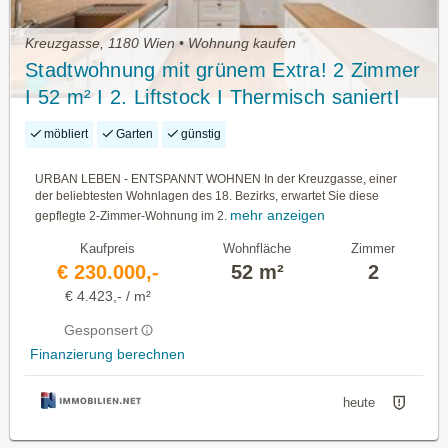
Kreuzgasse, 1180 Wien • Wohnung kaufen
Stadtwohnung mit grünem Extra! 2 Zimmer
I 52 m² I 2. Liftstock I Thermisch saniertI
Ausgezeichnete Infrastruktur + AKH Nähe
möbliert
Garten
günstig
URBAN LEBEN - ENTSPANNT WOHNEN In der Kreuzgasse, einer
der beliebtesten Wohnlagen des 18. Bezirks, erwartet Sie diese
mehr anzeigen
gepflegte 2-Zimmer-Wohnung im 2.
Kaufpreis
Wohnfläche
Zimmer
€ 230.000,-
52 m²
2
€ 4.423,- / m²
Gesponsert
Finanzierung berechnen
heute