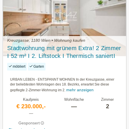
Kreuzgasse, 1180 Wien • Wohnung kaufen
Stadtwohnung mit grünem Extra! 2 Zimmer
I 52 m² I 2. Liftstock I Thermisch saniertI
Ausgezeichnete Infrastruktur + AKH Nähe
möbliert
Garten
URBAN LEBEN - ENTSPANNT WOHNEN In der Kreuzgasse, einer
der beliebtesten Wohnlagen des 18. Bezirks, erwartet Sie diese
mehr anzeigen
gepflegte 2-Zimmer-Wohnung im 2.
Kaufpreis
Wohnfläche
Zimmer
€ 230.000,-
—
2
—
Gesponsert