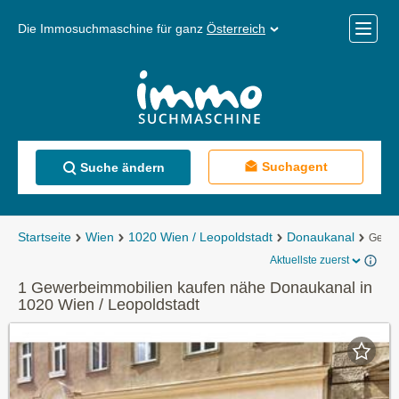
Die Immosuchmaschine für ganz
Österreich
Mobile
Menü
Suchagent
Suche ändern
Startseite
Wien
1020 Wien / Leopoldstadt
Donaukanal
Gewer
Aktuellste zuerst
1 Gewerbeimmobilien kaufen nähe Donaukanal in
1020 Wien / Leopoldstadt