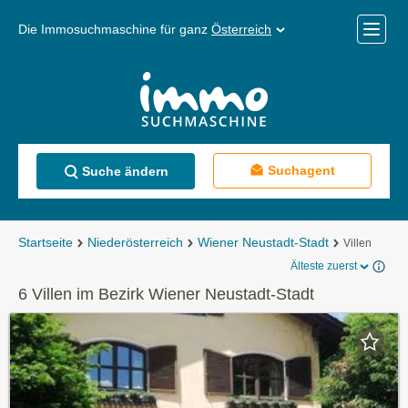
Die Immosuchmaschine für ganz
Österreich
Mobile
Menü
Suchagent
Suche ändern
Startseite
Niederösterreich
Wiener Neustadt-Stadt
Villen
Älteste zuerst
6 Villen im Bezirk Wiener Neustadt-Stadt