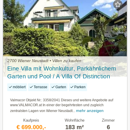
2700 Wiener Neustadt • Villen zu kaufen
Eine Villa mit Wohnkultur, Parkähnlichem
Garten und Pool / A Villa Of Distinction
With Park-Like Garden And Pool /
möbliert
Terrasse
Garten
Parken
Valmacor Objekt Nr.: 3358/2041 Dieses und weitere Angebote auf
www.VALMACOR.at In einer der begehrtesten und zugleich
mehr anzeigen
zentralsten Lagen von Wiener Neustadt...
Kaufpreis
Wohnfläche
Zimmer
€ 699.000,-
183 m²
6