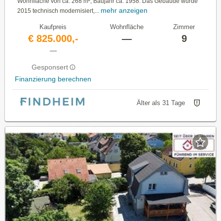
Wohnfläche von ca. 268 m², Baujahr ca. 1958. Das Gebäude wurde
mehr anzeigen
2015 technisch modernisiert,...
Kaufpreis
Wohnfläche
Zimmer
€ 825.000,-
—
9
—
Gesponsert
Finanzierung berechnen
Älter als 31 Tage