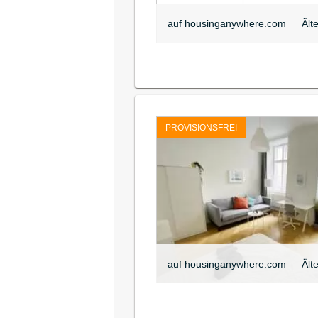
auf housinganywhere.com
Ält
PROVISIONSFREI
auf housinganywhere.com
Ält