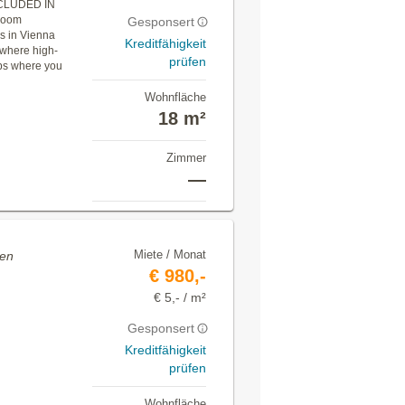
CLUDED IN
Room
Gesponsert
as in Vienna
Kreditfähigkeit
 where high-
prüfen
ops where you
Wohnfläche
18 m²
Zimmer
—
Miete / Monat
ten
€ 980,-
€ 5,- / m²
Gesponsert
Kreditfähigkeit
prüfen
Wohnfläche