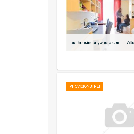
auf housinganywhere.com
Ält
PROVISIONSFREI