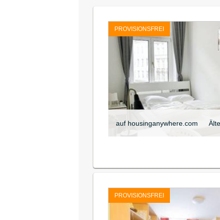
PROVISIONSFREI
auf housinganywhere.com
Ält
PROVISIONSFREI