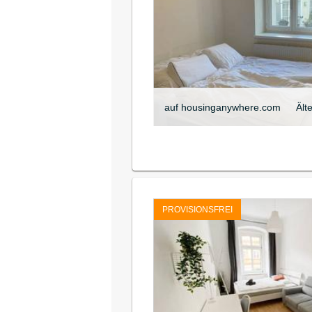
auf housinganywhere.com
Ält
PROVISIONSFREI