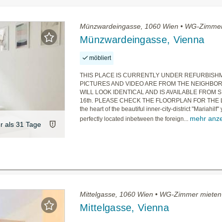
Münzwardeingasse, 1060 Wien • WG-Zimmer
Münzwardeingasse, Vienna
möbliert
THIS PLACE IS CURRENTLY UNDER REFURBISHM
PICTURES AND VIDEO ARE FROM THE NEIGHBOR F
WILL LOOK IDENTICAL AND IS AVAILABLE FROM
16th. PLEASE CHECK THE FLOORPLAN FOR THE L
the heart of the beautiful inner-city-district "Mariahilf"
mehr anz
perfectly located inbetween the foreign...
er als 31 Tage
Mittelgasse, 1060 Wien • WG-Zimmer mieten
Mittelgasse, Vienna