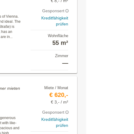
€ 8,- / m²
Gesponsert
s of Vienna.
Kreditfähigkeit
nd ideal. The
prüfen
traße) is
t has an
Wohnfläche
re in...
55 m²
Zimmer
—
Miete / Monat
mer mieten
€ 620,-
€ 3,- / m²
Gesponsert
w generous
Kreditfähigkeit
t with like-
prüfen
spacious and
ts high