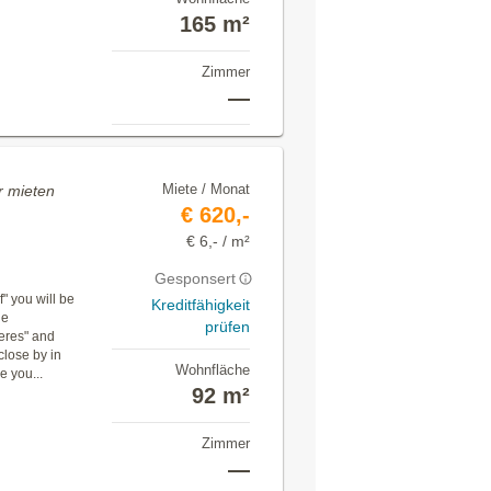
165 m²
Zimmer
—
Miete / Monat
 mieten
€ 620,-
€ 6,- / m²
Gesponsert
lf" you will be
Kreditfähigkeit
he
prüfen
eres" and
close by in
Wohnfläche
e you...
92 m²
Zimmer
—