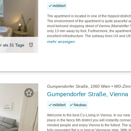
möbliert
The apartment is located in one of the hippest district
The environment of the apartment is quite peaceful a
most beloved shopping street of Vienna (Mariahilfer S
only 13 min away by foot. Furthermore, the apartmen
excellent infrastructure. The subway lines U4 and U6 a
mehr anzeigen
er als 31 Tage
Gumpendorfer Straße, 1060 Wien • WG-Zim
Gumpendorfer Straße, Vienna
möbliert
Neubau
Welcome to the best Co-Living in Vienna. In our ne
place in the fancy 6th district you will instantly connec
minded people and enjoy Vienna to the fullest. The 
fully renovated flat is in typical Viennese style. With i