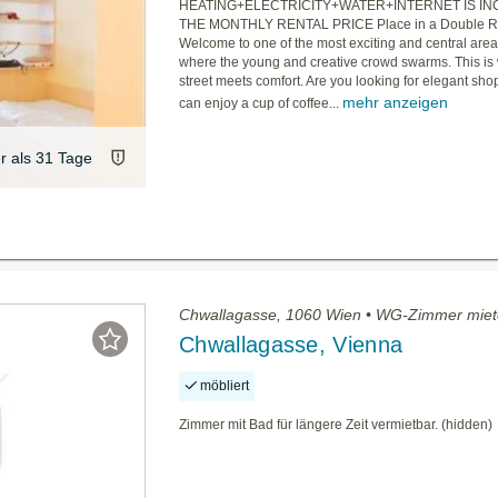
HEATING+ELECTRICITY+WATER+INTERNET IS IN
THE MONTHLY RENTAL PRICE Place in a Double 
Welcome to one of the most exciting and central are
where the young and creative crowd swarms. This is
street meets comfort. Are you looking for elegant sh
mehr anzeigen
can enjoy a cup of coffee...
er als 31 Tage
Chwallagasse, 1060 Wien • WG-Zimmer mie
Chwallagasse, Vienna
möbliert
Zimmer mit Bad für längere Zeit vermietbar. (hidden)