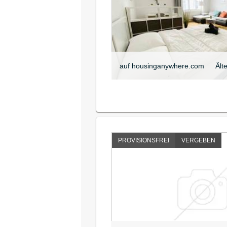
auf housinganywhere.com
Ält
PROVISIONSFREI
VERGEBEN