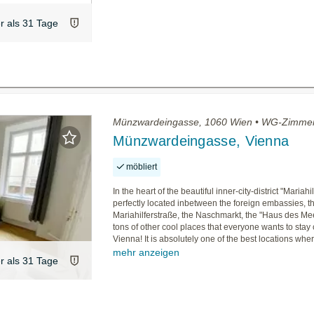
er als 31 Tage
Münzwardeingasse, 1060 Wien • WG-Zimmer
Münzwardeingasse, Vienna
möbliert
In the heart of the beautiful inner-city-district "Mariahi
perfectly located inbetween the foreign embassies, t
Mariahilferstraße, the Naschmarkt, the "Haus des Me
tons of other cool places that everyone wants to stay 
Vienna! It is absolutely one of the best locations wher
mehr anzeigen
er als 31 Tage