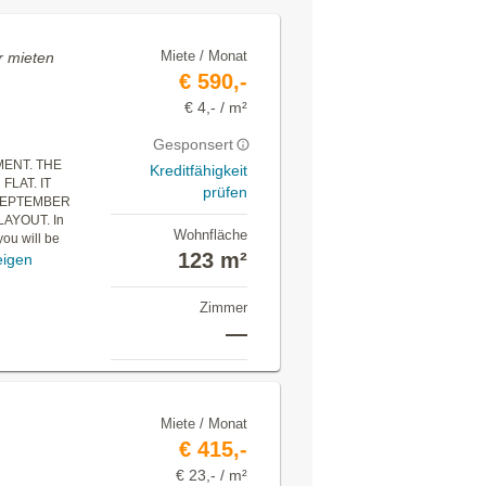
Miete / Monat
 mieten
€ 590,-
€ 4,- / m²
Gesponsert
ENT. THE
Kreditfähigkeit
LAT. IT
prüfen
 SEPTEMBER
AYOUT. In
Wohnfläche
 you will be
123 m²
eigen
Zimmer
—
Miete / Monat
€ 415,-
€ 23,- / m²