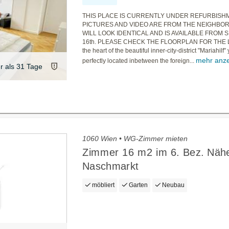
THIS PLACE IS CURRENTLY UNDER REFURBISHM
PICTURES AND VIDEO ARE FROM THE NEIGHBOR F
WILL LOOK IDENTICAL AND IS AVAILABLE FROM
16th. PLEASE CHECK THE FLOORPLAN FOR THE L
the heart of the beautiful inner-city-district "Mariahilf"
mehr anz
perfectly located inbetween the foreign...
er als 31 Tage
1060 Wien • WG-Zimmer mieten
Zimmer 16 m2 im 6. Bez. Näh
Naschmarkt
möbliert
Garten
Neubau