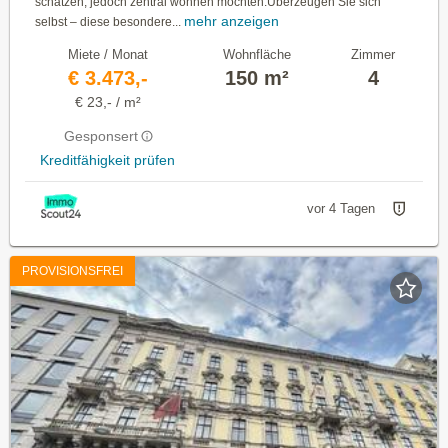
schätzen, jedoch zentral wohnen möchten.Überzeugen Sie sich
mehr anzeigen
selbst – diese besondere...
Miete / Monat
Wohnfläche
Zimmer
€ 3.473,-
150 m²
4
€ 23,- / m²
Gesponsert
Kreditfähigkeit prüfen
vor 4 Tagen
PROVISIONSFREI