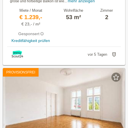
mehr anzeigen
große und hofseitige Balkon ist wie...
Miete / Monat
Wohnfläche
Zimmer
€ 1.239,-
53 m²
2
€ 23,- / m²
Gesponsert
Kreditfähigkeit prüfen
vor 5 Tagen
PROVISIONSFREI