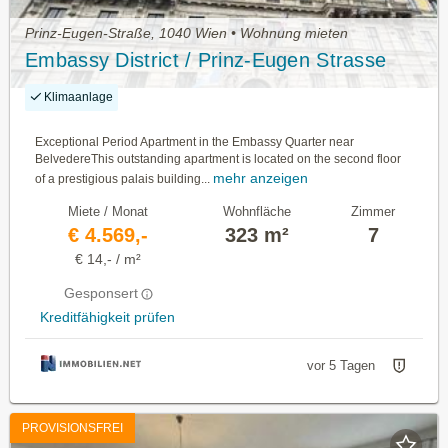
Prinz-Eugen-Straße, 1040 Wien • Wohnung mieten
Embassy District / Prinz-Eugen Strasse
Klimaanlage
Exceptional Period Apartment in the Embassy Quarter near
BelvedereThis outstanding apartment is located on the second floor
mehr anzeigen
of a prestigious palais building...
Miete / Monat
Wohnfläche
Zimmer
€ 4.569,-
323 m²
7
€ 14,- / m²
Gesponsert
Kreditfähigkeit prüfen
vor 5 Tagen
PROVISIONSFREI