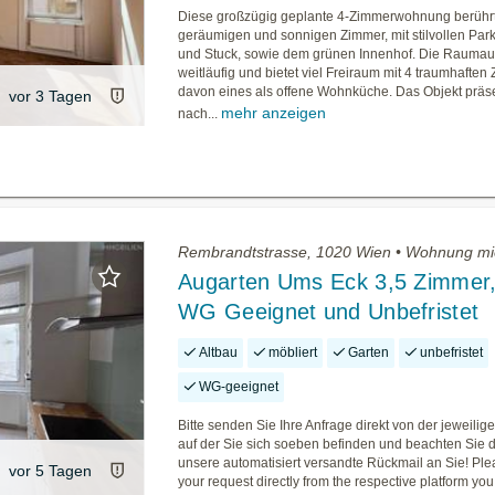
Diese großzügig geplante 4-Zimmerwohnung berührt
geräumigen und sonnigen Zimmer, mit stilvollen Par
und Stuck, sowie dem grünen Innenhof. Die Raumauft
weitläufig und bietet viel Freiraum mit 4 traumhaften
davon eines als offene Wohnküche. Das Objekt präsen
vor 3 Tagen
mehr anzeigen
nach...
Rembrandtstrasse, 1020 Wien • Wohnung mi
Augarten Ums Eck 3,5 Zimmer,
WG Geeignet und Unbefristet
Altbau
möbliert
Garten
unbefristet
WG-geeignet
Bitte senden Sie Ihre Anfrage direkt von der jeweilige
auf der Sie sich soeben befinden und beachten Sie
unsere automatisiert versandte Rückmail an Sie! Pl
vor 5 Tagen
your request directly from the respective platform you