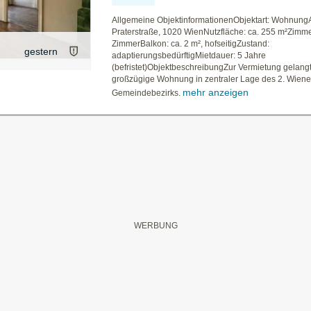
Allgemeine ObjektinformationenObjektart: Wohnung
Praterstraße, 1020 WienNutzfläche: ca. 255 m²Zimme
ZimmerBalkon: ca. 2 m², hofseitigZustand:
gestern
adaptierungsbedürftigMietdauer: 5 Jahre
(befristet)ObjektbeschreibungZur Vermietung gelang
großzügige Wohnung in zentraler Lage des 2. Wiene
mehr anzeigen
Gemeindebezirks.