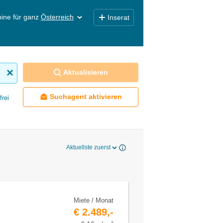
ine für ganz
Österreich
Inserat
Aktualisieren
Suchagent aktivieren
frei
Aktuellste zuerst
Miete / Monat
€ 2.489,-