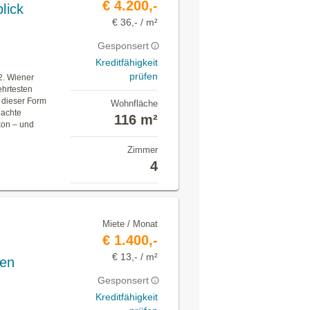
€ 4.200,-
lick
€ 36,- / m²
Gesponsert
Kreditfähigkeit
prüfen
2. Wiener
hrtesten
 dieser Form
Wohnfläche
dachte
116 m²
kon – und
Zimmer
4
Miete / Monat
€ 1.400,-
€ 13,- / m²
gen
Gesponsert
Kreditfähigkeit