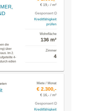
€ 19,- / m²
MMER,
ND
Gesponsert
Kreditfähigkeit
prüfen
Wohnfläche
136 m²
en die
ng) über
Zimmer
aus. Im 2.
4
fgeteilte 4-
durch edlen
Miete / Monat
eten
€ 2.300,-
t
€ 16,- / m²
Gesponsert
Kreditfähigkeit