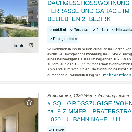
DACHGESCHOSSWOHNUNG 
TERRASSE UND GARAGE IM
BELIEBTEN 2. BEZIRK
möbliert
Terrasse
Parken
Klimaanl
Dachgeschoss
heute
Willkommen in Ihrem neuen Zuhause im Herzen von
exklusive Dachgeschosswohnung im 7. Stock/Dach
eines neuwertigen Hauses im begehrten 1020 Wien b
auf großzügigen 151,44 m² modernen Wohnkomfort 
Ambiente zum Wohlfühlen.Die Wohnung besticht dur
mehr anzeigen
durchdachte Raumaufteilung mit...
Praterstraße, 1020 Wien • Wohnung mieten
# SQ - GROSSZÜGIGE WOH
ca. 9 ZIMMER - PRATERSTRA
1020 - U-BAHN NÄHE - U1
Balkon