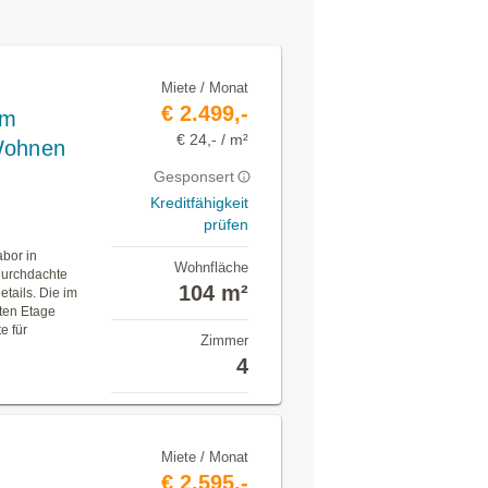
Miete / Monat
€ 2.499,-
im
€ 24,- / m²
Wohnen
Gesponsert
Kreditfähigkeit
prüfen
bor in
Wohnfläche
 durchdachte
104 m²
tails. Die im
sten Etage
e für
Zimmer
4
Miete / Monat
€ 2.595,-