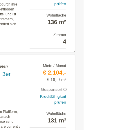
prüfen
 durch ihre
kettböden
eilung ist
Wohnfläche
 Zimmern,
136 m²
tiert sich
Zimmer
4
Miete / Monat
eten
€ 2.104,-
 3er
€ 16,- / m²
Gesponsert
Kreditfähigkeit
prüfen
n Plattform,
Wohnfläche
 danach
131 m²
ease send
 are currently