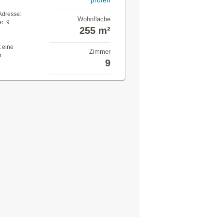
prüfen
Adresse:
Wohnfläche
r: 9
255 m²
t eine
Zimmer
r
9