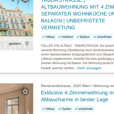
TABORSTRASSE |
ALTBAUWOHNUNG MIT 4 ZI
SEPARATER WOHNKÜCHE U
BALKON | UNBEFRISTETE
VERMIETUNG
Altbau
möbliert
Balkon
unbefristet
gestern
TOLLER STILALTBAU - TABORSTRASSE Sie erreich
sanierte Wohnung (Zweitbezug nach Generalsanieru
einen repräsentativen Eingangsbereich und Stiegenh
Liftstock angekommen, erwartet Sie eine großzügig au
Zimmer-Wohnung mit Balkon. Die Wohnung besticht 
mehr anzeigen
Parkett, welcher nahtlos...
Rembrandtstrasse, 1020 Wien • Wohnung mi
Exklusive 4-Zimmerwohnung mi
Altbaucharme in bester Lage
Altbau
Garten
unbefristet