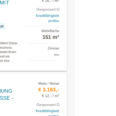
€ 16,- / m²
MIT
Gesponsert
Kreditfähigkeit
prüfen
age
Wohnfläche
151 m²
 Wien! Diese
geschoss
Zimmer
ietet Ihnen
—
und ein
ch ihre
Miete / Monat
€ 3.163,-
NUNG
€ 12,- / m²
SSE -
Gesponsert
Kreditfähigkeit