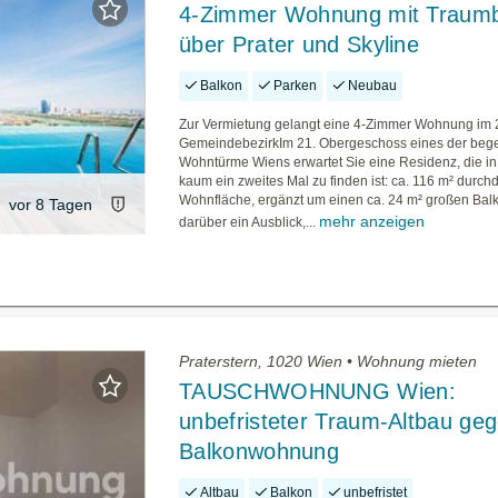
4-Zimmer Wohnung mit Traumb
über Prater und Skyline
Balkon
Parken
Neubau
Zur Vermietung gelangt eine 4-Zimmer Wohnung im 
GemeindebezirkIm 21. Obergeschoss eines der bege
Wohntürme Wiens erwartet Sie eine Residenz, die in
kaum ein zweites Mal zu finden ist: ca. 116 m² durch
Wohnfläche, ergänzt um einen ca. 24 m² großen Bal
vor 8 Tagen
mehr anzeigen
darüber ein Ausblick,...
Praterstern, 1020 Wien • Wohnung mieten
TAUSCHWOHNUNG Wien:
unbefristeter Traum-Altbau ge
Balkonwohnung
Altbau
Balkon
unbefristet