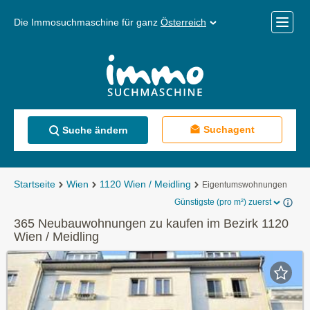
Die Immosuchmaschine für ganz
Österreich
Mobile
Menü
Suchagent
Suche ändern
Startseite
Wien
1120 Wien / Meidling
Eigentumswohnungen
Günstigste (pro m²) zuerst
365 Neubauwohnungen zu kaufen im Bezirk 1120
Wien / Meidling