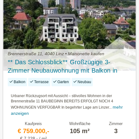
Brennerstraße 11, 4040 Linz • Maisonette kaufen
** Das Schlossblick** Großzügige 3-
Zimmer Neubauwohnung mit Balkon in
Bestlage - TOP 11
Balkon
Terrasse
Garten
Neubau
Urbaner Rückzugsort mit Aussicht – stilvolles Wohnen in der
Brennerstraße 11 BAUBEGINN BEREITS ERFOLGT NOCH 4
mehr
WOHNUNGEN VERFÜGBAR In begehrter Lage am Linzer...
anzeigen
Kaufpreis
Wohnfläche
Zimmer
€ 759.000,-
105 m²
3
€ 7.228,- / m²