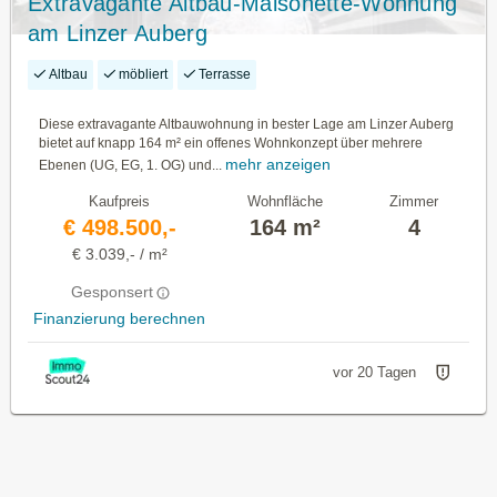
Extravagante Altbau-Maisonette-Wohnung
am Linzer Auberg
Altbau
möbliert
Terrasse
Diese extravagante Altbauwohnung in bester Lage am Linzer Auberg
bietet auf knapp 164 m² ein offenes Wohnkonzept über mehrere
mehr anzeigen
Ebenen (UG, EG, 1. OG) und...
Kaufpreis
Wohnfläche
Zimmer
€ 498.500,-
164 m²
4
€ 3.039,- / m²
Gesponsert
Finanzierung berechnen
vor 20 Tagen