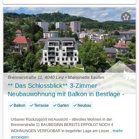
Brennerstraße 11, 4040 Linz • Maisonette kaufen
** Das Schlossblick** 3-Zimmer
Neubauwohnung mit Balkon in Bestlage -
TOP 4
Balkon
Terrasse
Garten
Neubau
Urbaner Rückzugsort mit Aussicht – stilvolles Wohnen in der
Brennerstraße 11 BAUBEGINN BEREITS ERFOLGT NOCH 4
mehr
WOHNUNGEN VERFÜGBAR In begehrter Lage am Linzer...
anzeigen