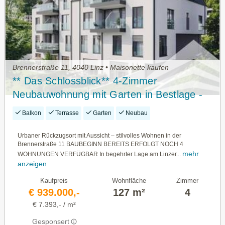
Brennerstraße 11, 4040 Linz • Maisonette kaufen
** Das Schlossblick** 4-Zimmer
Neubauwohnung mit Garten in Bestlage -
TOP 7
Balkon
Terrasse
Garten
Neubau
Urbaner Rückzugsort mit Aussicht – stilvolles Wohnen in der
Brennerstraße 11 BAUBEGINN BEREITS ERFOLGT NOCH 4
mehr
WOHNUNGEN VERFÜGBAR In begehrter Lage am Linzer...
anzeigen
Kaufpreis
Wohnfläche
Zimmer
€ 939.000,-
127 m²
4
€ 7.393,- / m²
Gesponsert