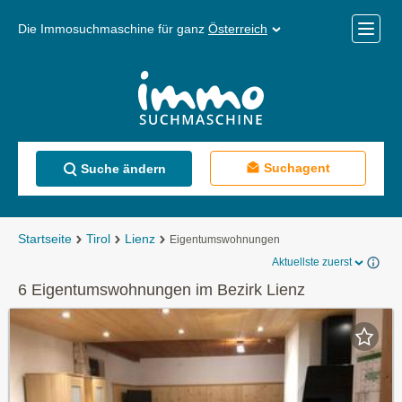
Die Immosuchmaschine für ganz
Österreich
Mobile
Menü
Suchagent
Suche ändern
Startseite
Tirol
Lienz
Eigentumswohnungen
Aktuellste zuerst
6 Eigentumswohnungen im Bezirk Lienz