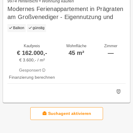
9974 Hinterbichl • Wohnung kaufen
Modernes Ferienappartement in Prägraten
am Großvenediger - Eigennutzung und
Perfekt zur Touristischen Vermietung
Balkon
günstig
Kaufpreis
Wohnfläche
Zimmer
€ 162.000,-
45 m²
—
€ 3.600,- / m²
Gesponsert
Finanzierung berechnen
Suchagent aktivieren