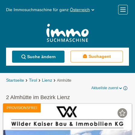
Die Immosuchmaschine für ganz
Österreich
Mobile
Menü
Suchagent
Suche ändern
Startseite
Tirol
Lienz
Almhütte
Aktuellste zuerst
2 Almhütte im Bezirk Lienz
PROVISIONSFREI