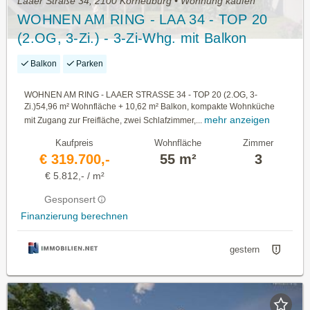
Laaer Straße 34, 2100 Korneuburg • Wohnung kaufen
WOHNEN AM RING - LAA 34 - TOP 20
(2.OG, 3-Zi.) - 3-Zi-Whg. mit Balkon
Balkon
Parken
WOHNEN AM RING - LAAER STRASSE 34 - TOP 20 (2.OG, 3-
Zi.)54,96 m² Wohnfläche + 10,62 m² Balkon, kompakte Wohnküche
mehr anzeigen
mit Zugang zur Freifläche, zwei Schlafzimmer,...
Kaufpreis
Wohnfläche
Zimmer
€ 319.700,-
55 m²
3
€ 5.812,- / m²
Gesponsert
Finanzierung berechnen
gestern