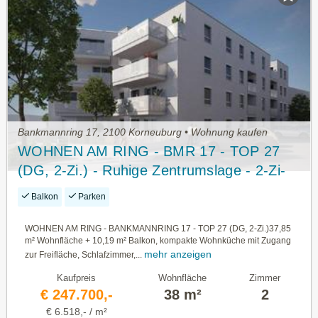
Bankmannring 17, 2100 Korneuburg • Wohnung kaufen
WOHNEN AM RING - BMR 17 - TOP 27
(DG, 2-Zi.) - Ruhige Zentrumslage - 2-Zi-
DG-Whg. mit Balkon
Balkon
Parken
WOHNEN AM RING - BANKMANNRING 17 - TOP 27 (DG, 2-Zi.)37,85
m² Wohnfläche + 10,19 m² Balkon, kompakte Wohnküche mit Zugang
mehr anzeigen
zur Freifläche, Schlafzimmer,...
Kaufpreis
Wohnfläche
Zimmer
€ 247.700,-
38 m²
2
€ 6.518,- / m²