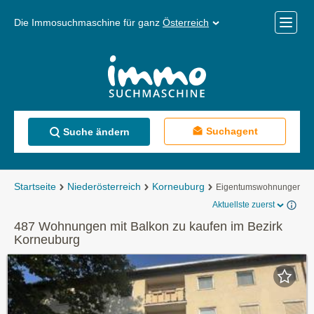
Die Immosuchmaschine für ganz
Österreich
Mobile
Menü
Suchagent
Suche ändern
Startseite
Niederösterreich
Korneuburg
Eigentumswohnungen
Aktuellste zuerst
487 Wohnungen mit Balkon zu kaufen im Bezirk
Korneuburg