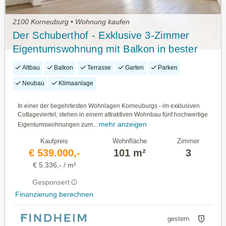
2100 Korneuburg • Wohnung kaufen
Der Schuberthof - Exklusive 3-Zimmer
Eigentumswohnung mit Balkon in bester
Korneuburger Wohnlage - Stilvolle
Altbau
Balkon
Terrasse
Garten
Parken
Ausstattung in Ruhelage
Neubau
Klimaanlage
In einer der begehrtesten Wohnlagen Korneuburgs - im exklusiven
Cottageviertel, stehen in einem attraktiven Wohnbau fünf hochwertige
mehr anzeigen
Eigentumswohnungen zum...
Kaufpreis
Wohnfläche
Zimmer
€ 539.000,-
101 m²
3
€ 5.336,- / m²
Gesponsert
Finanzierung berechnen
gestern