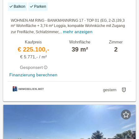
2-Zi-Whg. mit Loggia
Balkon
Parken
WOHNEN AM RING - BANKMANNRING 17 - TOP 01 (EG, 2-Zi.)39,3
m² Wohnfläche + 3,74 m² Loggia, kompakte Wohnküche mit Zugang
mehr anzeigen
zur Freifläche, Schlafzimmer,...
Kaufpreis
Wohnfläche
Zimmer
€ 225.100,-
39 m²
2
€ 5.771,- / m²
Gesponsert
Finanzierung berechnen
gestern