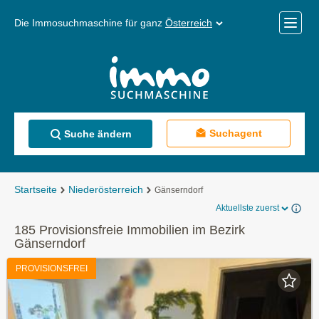
Die Immosuchmaschine für ganz
Österreich
Mobile
Menü
Suchagent
Suche ändern
Startseite
Niederösterreich
Gänserndorf
Aktuellste zuerst
185 Provisionsfreie Immobilien im Bezirk
Gänserndorf
PROVISIONSFREI