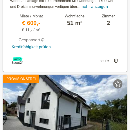
Wohnhausanlage mit 10 barrierefreien Mietwohnungen. Die Zwei-
mehr anzeigen
und Dreizimmerwohnungen verfügen über...
Miete / Monat
Wohnfläche
Zimmer
€ 600,-
51 m²
2
€ 11,- / m²
Gesponsert
Kreditfähigkeit prüfen
heute
PROVISIONSFREI