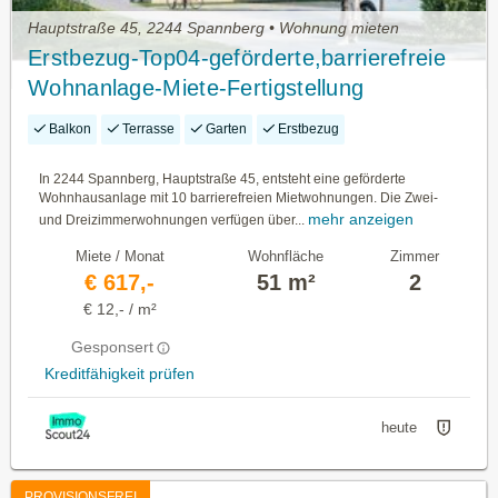
Hauptstraße 45, 2244 Spannberg • Wohnung mieten
Erstbezug-Top04-geförderte,barrierefreie
Wohnanlage-Miete-Fertigstellung
geplant:2.Quartal 2027
Balkon
Terrasse
Garten
Erstbezug
In 2244 Spannberg, Hauptstraße 45, entsteht eine geförderte
Wohnhausanlage mit 10 barrierefreien Mietwohnungen. Die Zwei-
mehr anzeigen
und Dreizimmerwohnungen verfügen über...
Miete / Monat
Wohnfläche
Zimmer
€ 617,-
51 m²
2
€ 12,- / m²
Gesponsert
Kreditfähigkeit prüfen
heute
PROVISIONSFREI