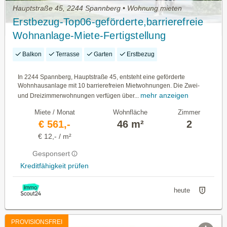
Hauptstraße 45, 2244 Spannberg • Wohnung mieten
Erstbezug-Top06-geförderte,barrierefreie
Wohnanlage-Miete-Fertigstellung
geplant:2.Quartal 2027
Balkon
Terrasse
Garten
Erstbezug
In 2244 Spannberg, Hauptstraße 45, entsteht eine geförderte
Wohnhausanlage mit 10 barrierefreien Mietwohnungen. Die Zwei-
mehr anzeigen
und Dreizimmerwohnungen verfügen über...
Miete / Monat
Wohnfläche
Zimmer
€ 561,-
46 m²
2
€ 12,- / m²
Gesponsert
Kreditfähigkeit prüfen
heute
PROVISIONSFREI