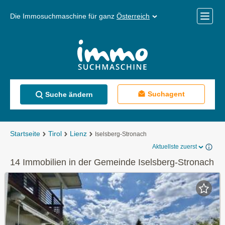
Die Immosuchmaschine für ganz
Österreich
Mobile
Menü
Suchagent
Suche ändern
Startseite
Tirol
Lienz
Iselsberg-Stronach
Aktuellste zuerst
14 Immobilien in der Gemeinde Iselsberg-Stronach