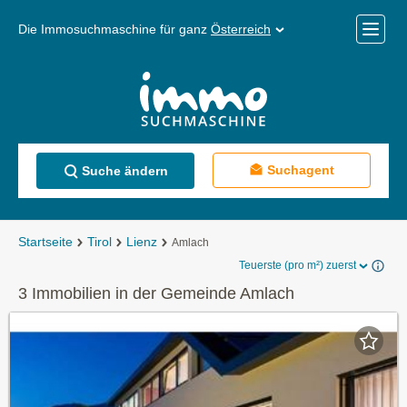
Die Immosuchmaschine für ganz
Österreich
Mobile
Menü
Suchagent
Suche ändern
Startseite
Tirol
Lienz
Amlach
Teuerste (pro m²) zuerst
3 Immobilien in der Gemeinde Amlach