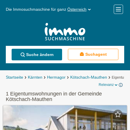
Die Immosuchmaschine für ganz
Österreich
Mobile
Menü
Suchagent
Suche ändern
Startseite
Kärnten
Hermagor
Kötschach-Mauthen
Eigentums
Relevanz
1 Eigentumswohnungen in der Gemeinde
Kötschach-Mauthen