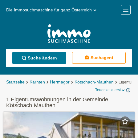
Die Immosuchmaschine für ganz
Österreich
Mobile
Menü
Suchagent
Suche ändern
Startseite
Kärnten
Hermagor
Kötschach-Mauthen
Eigentums
Teuerste zuerst
1 Eigentumswohnungen in der Gemeinde
Kötschach-Mauthen