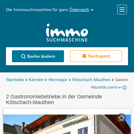
Die Immosuchmaschine für ganz
Österreich
Mobile
Menü
Suchagent
Suche ändern
Startseite
Kärnten
Hermagor
Kötschach-Mauthen
Gastronomi
Aktuellste zuerst
2 Gastronomiebetriebe in der Gemeinde
Kötschach-Mauthen