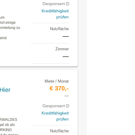
Gesponsert
Kreditfähigkeit
prüfen
rum
ort einige
ermietung zu
Nutzfläche
s
—
 sind
Zimmer
—
Miete / Monat
€ 370,-
Hier
—
.
Gesponsert
Kreditfähigkeit
prüfen
ERWALDES
al ob als
WORKING
Nutzfläche