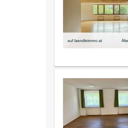
auf laendleimmo.at
Ält