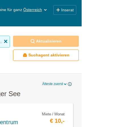
ine für ganz
Österreich
Inserat
Aktualisieren
obilien mieten
Suchagent aktivieren
Älteste zuerst
ger See
Miete / Monat
€ 10,-
Zentrum