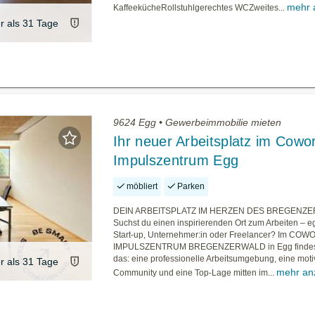
mehr 
KaffeekücheRollstuhlgerechtes WCZweites...
er als 31 Tage
9624 Egg • Gewerbeimmobilie mieten
Ihr neuer Arbeitsplatz im Cowo
Impulszentrum Egg
möbliert
Parken
DEIN ARBEITSPLATZ IM HERZEN DES BREGENZ
Suchst du einen inspirierenden Ort zum Arbeiten – eg
Start-up, Unternehmer:in oder Freelancer? Im CO
IMPULSZENTRUM BREGENZERWALD in Egg findes
das: eine professionelle Arbeitsumgebung, eine mot
er als 31 Tage
mehr an
Community und eine Top-Lage mitten im...