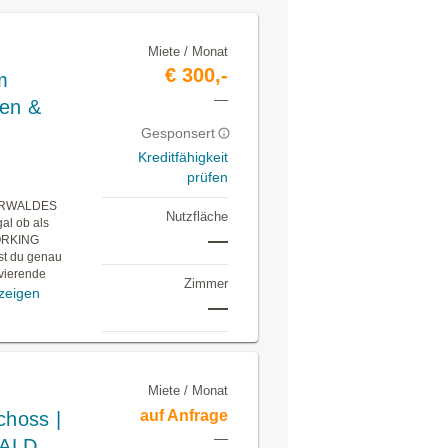
Miete / Monat
€ 300,-
m
—
ten &
Gesponsert
Kreditfähigkeit
prüfen
ERWALDES
Nutzfläche
al ob als
—
WORKING
t du genau
ivierende
Zimmer
zeigen
—
Miete / Monat
auf Anfrage
choss |
—
WALD