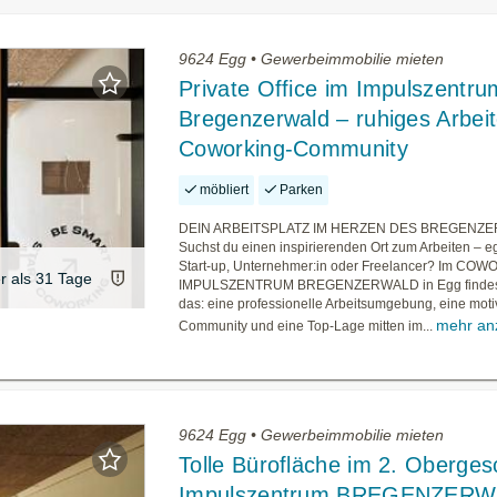
9624 Egg • Gewerbeimmobilie mieten
Private Office im Impulszentru
Bregenzerwald – ruhiges Arbei
Coworking-Community
möbliert
Parken
DEIN ARBEITSPLATZ IM HERZEN DES BREGENZ
Suchst du einen inspirierenden Ort zum Arbeiten – eg
Start-up, Unternehmer:in oder Freelancer? Im CO
er als 31 Tage
IMPULSZENTRUM BREGENZERWALD in Egg findes
das: eine professionelle Arbeitsumgebung, eine mot
mehr an
Community und eine Top-Lage mitten im...
9624 Egg • Gewerbeimmobilie mieten
Tolle Bürofläche im 2. Oberges
Impulszentrum BREGENZER