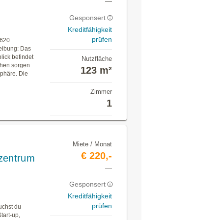
—
Gesponsert
Kreditfähigkeit
prüfen
9620
eibung: Das
lick befindet
Nutzfläche
chen sorgen
123 m²
sphäre. Die
Zimmer
1
Miete / Monat
€ 220,-
szentrum
—
Gesponsert
Kreditfähigkeit
prüfen
uchst du
tart-up,