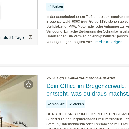
Parken
In der gemeindeeigenen Tiefgarage des Impulszent
Bregenzerwald, 6863 Egg, Gerbe 1135 stehen ab sof
Stellplätze für PKW, Motorräder oder Anhänger zur V
Verfügung. Einfache Bedienung der Schranke mittel
Handsender. Die Vermietung erfolgt befristet, jedoch
er als 31 Tage
mehr anzeigen
Verlängerungen möglich.Alle...
9624 Egg • Gewerbeimmobilie mieten
Dein Office im Bregenzerwald: 
entsteht, was du draus machst
möbliert
Parken
DEIN ARBEITSPLATZ IM HERZEN DES BREGENZ
Suchst du einen inspirierenden Ort zum Arbeiten – eg
Start-up, Unternehmer:in oder Freelancer? Im CO