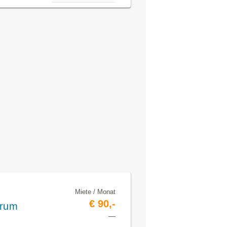
Miete / Monat
€ 90,-
trum
—