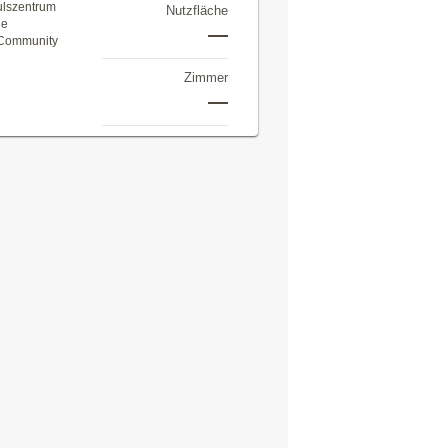
ulszentrum
Nutzfläche
ne
—
 Community
Zimmer
—