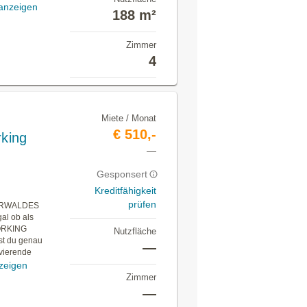
anzeigen
188 m²
Zimmer
4
Miete / Monat
€ 510,-
rking
—
Gesponsert
Kreditfähigkeit
prüfen
ERWALDES
al ob als
WORKING
Nutzfläche
t du genau
—
ivierende
zeigen
Zimmer
—