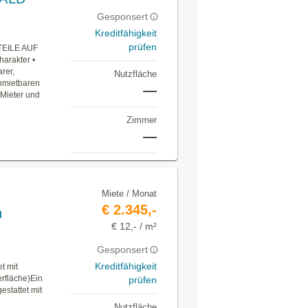
Gesponsert
Kreditfähigkeit
prüfen
TEILE AUF
harakter •
rer,
Nutzfläche
nmietbaren
—
 Mieter und
Zimmer
—
Miete / Monat
€ 2.345,-
n
€ 12,- / m²
Gesponsert
Kreditfähigkeit
t mit
rfläche)Ein
prüfen
stattet mit
Nutzfläche