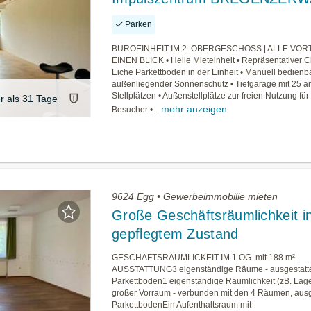
Parken
BÜROEINHEIT IM 2. OBERGESCHOSS | ALLE VOR
EINEN BLICK • Helle Mieteinheit • Repräsentativer C
Eiche Parkettboden in der Einheit • Manuell bedienba
außenliegender Sonnenschutz • Tiefgarage mit 25 a
Stellplätzen • Außenstellplätze zur freien Nutzung für
er als 31 Tage
mehr anzeigen
Besucher •...
9624 Egg • Gewerbeimmobilie mieten
Große Geschäftsräumlichkeit i
gepflegtem Zustand
GESCHÄFTSRÄUMLICKEIT IM 1 OG. mit 188 m²
AUSSTATTUNG3 eigenständige Räume - ausgestatte
Parkettboden1 eigenständige Räumlichkeit (zB. Lage
großer Vorraum - verbunden mit den 4 Räumen, ausge
ParkettbodenEin Aufenthaltsraum mit