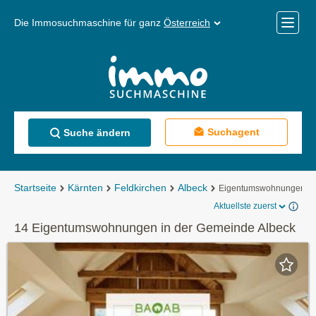
Die Immosuchmaschine für ganz
Österreich
Mobile
Menü
Suchagent
Suche ändern
Startseite
Kärnten
Feldkirchen
Albeck
Eigentumswohnungen
Aktuellste zuerst
14 Eigentumswohnungen in der Gemeinde Albeck