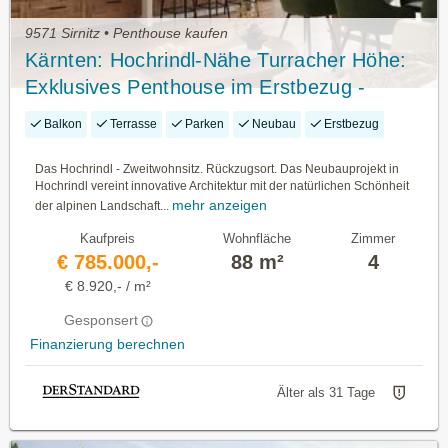
9571 Sirnitz • Penthouse kaufen
Kärnten: Hochrindl-Nähe Turracher Höhe:
Exklusives Penthouse im Erstbezug -
Zweitwohnsitz! Schneesicherheit!
Balkon
Terrasse
Parken
Neubau
Erstbezug
Honorarfrei Für Käufer: Innen!
Das Hochrindl - Zweitwohnsitz. Rückzugsort. Das Neubauprojekt in
Hochrindl vereint innovative Architektur mit der natürlichen Schönheit
mehr anzeigen
der alpinen Landschaft...
Kaufpreis
Wohnfläche
Zimmer
€ 785.000,-
88 m²
4
€ 8.920,- / m²
Gesponsert
Finanzierung berechnen
Älter als 31 Tage