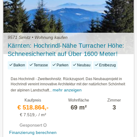
9571 Sirnitz • Wohnung kaufen
Kärnten: Hochrindl-Nähe Turracher Höhe:
Schneesicherheit auf Über 1600 Meter!
Zweitwohnsitz! Erstbezug! Honorarfrei Für
Balkon
Terrasse
Parken
Neubau
Erstbezug
Käufer: Innen!
Das Hochrindl - Zweitwohnsitz. Rückzugsort. Das Neubauprojekt in
Hochrindl vereint innovative Architektur mit der natürlichen Schönheit
mehr anzeigen
der alpinen Landschaft...
Kaufpreis
Wohnfläche
Zimmer
€ 518.864,-
69 m²
3
€ 7.519,- / m²
Gesponsert
Finanzierung berechnen