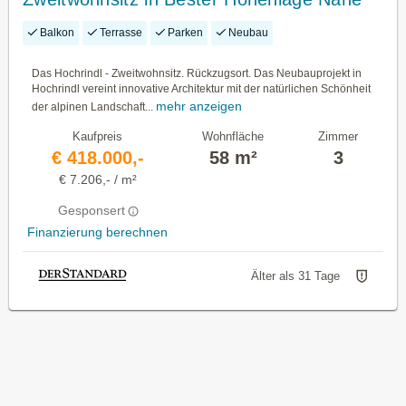
Turracher Höhe! Honorarfrei Für Käufer:
Balkon
Terrasse
Parken
Neubau
Innen!
Das Hochrindl - Zweitwohnsitz. Rückzugsort. Das Neubauprojekt in
Hochrindl vereint innovative Architektur mit der natürlichen Schönheit
mehr anzeigen
der alpinen Landschaft...
Kaufpreis
Wohnfläche
Zimmer
€ 418.000,-
58 m²
3
€ 7.206,- / m²
Gesponsert
Finanzierung berechnen
Älter als 31 Tage