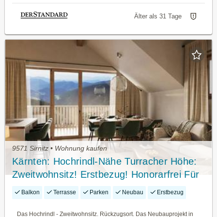
Älter als 31 Tage
9571 Sirnitz • Wohnung kaufen
Kärnten: Hochrindl-Nähe Turracher Höhe:
Zweitwohnsitz! Erstbezug! Honorarfrei Für
Käufer: Innen! Einzigartiger Blick auf Über
Balkon
Terrasse
Parken
Neubau
Erstbezug
1600m Seehöhe!
Das Hochrindl - Zweitwohnsitz. Rückzugsort. Das Neubauprojekt in