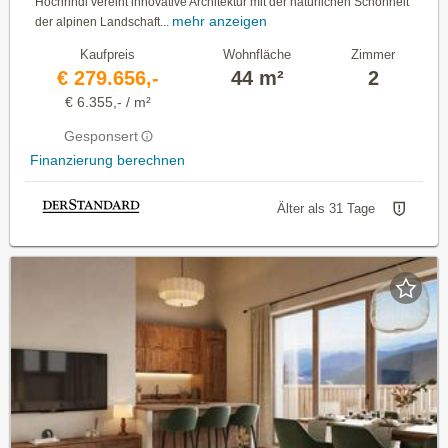
Hochrindl vereint innovative Architektur mit der natürlichen Schönheit
mehr anzeigen
der alpinen Landschaft...
Kaufpreis
Wohnfläche
Zimmer
€ 279.656,-
44 m²
2
€ 6.355,- / m²
Gesponsert
Finanzierung berechnen
Älter als 31 Tage