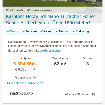
9571 Sirnitz • Wohnung kaufen
Kärnten: Hochrindl-Nähe Turracher Höhe:
Schneesicherheit auf Über 1600 Meter!
Zweitwohnsitz! Erstbezug! Honorarfrei Für
Balkon
Terrasse
Parken
Neubau
Erstbezug
Käufer: Innen!
Das Hochrindl - Zweitwohnsitz. Rückzugsort. Das Neubauprojekt in
Hochrindl vereint innovative Architektur mit der natürlichen Schönheit
mehr anzeigen
der alpinen Landschaft...
Kaufpreis
Wohnfläche
Zimmer
€ 394.864,-
62 m²
3
€ 6.368,- / m²
Gesponsert
Finanzierung berechnen
Älter als 31 Tage