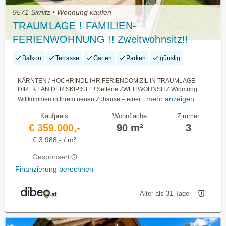
9571 Sirnitz • Wohnung kaufen
TRAUMLAGE ! FAMILIEN-
FERIENWOHNUNG !! Zweitwohnsitz!!
Apartments direkt an der Skipiste –
Balkon
Terrasse
Garten
Parken
günstig
Hochrindl
KÄRNTEN / HOCHRINDL IHR FERIENDOMIZIL IN TRAUMLAGE -
DIREKT AN DER SKIPISTE ! Seltene ZWEITWOHNSITZ Widmung
mehr anzeigen
Willkommen in Ihrem neuen Zuhause – einer...
Kaufpreis
Wohnfläche
Zimmer
€ 359.000,-
90 m²
3
€ 3.988,- / m²
Gesponsert
Finanzierung berechnen
Älter als 31 Tage