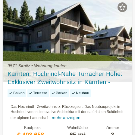
9571 Sirnitz • Wohnung kaufen
Kärnten: Hochrindl-Nähe Turracher Höhe:
Exklusiver Zweitwohnsitz in Kärnten -
Schneesicher auf 1.600 M Seehöhe!
Balkon
Terrasse
Parken
Neubau
Honorarfrei Für Käufer: Innen!
Das Hochrindl - Zweitwohnsitz. Rückzugsort. Das Neubauprojekt in
Hochrindl vereint innovative Architektur mit der natürlichen Schönheit
mehr anzeigen
der alpinen Landschaft...
Kaufpreis
Wohnfläche
Zimmer
€ 403.658,-
65 m²
3