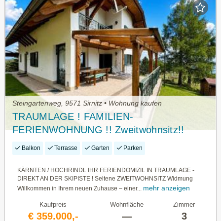
Steingartenweg, 9571 Sirnitz • Wohnung kaufen
TRAUMLAGE ! FAMILIEN-
FERIENWOHNUNG !! Zweitwohnsitz!!
Apartments direkt an der Skipiste –
Balkon
Terrasse
Garten
Parken
Hochrindl
KÄRNTEN / HOCHRINDL IHR FERIENDOMIZIL IN TRAUMLAGE -
DIREKT AN DER SKIPISTE ! Seltene ZWEITWOHNSITZ Widmung
mehr anzeigen
Willkommen in Ihrem neuen Zuhause – einer...
Kaufpreis
Wohnfläche
Zimmer
€ 359.000,-
—
3