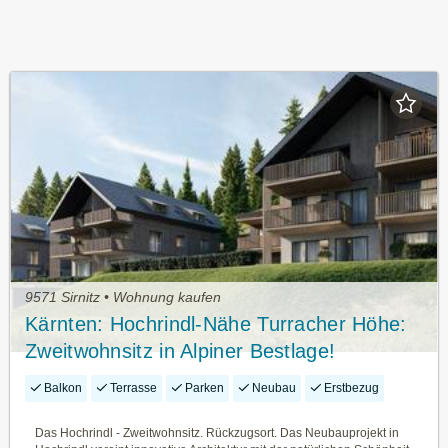
9571 Sirnitz • Wohnung kaufen
Kärnten: Hochrindl-Nähe Turracher Höhe:
Zweitwohnsitz in Alpiner Bestlage!
Honorarfrei Für Käufer: Innen! Erstbezug!
Balkon
Terrasse
Parken
Neubau
Erstbezug
Tiefgarage!
Das Hochrindl - Zweitwohnsitz. Rückzugsort. Das Neubauprojekt in