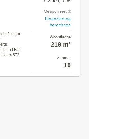
€ 2.000,- / m²
Gesponsert
Finanzierung
berechnen
chaft in der
Wohnfläche
r
219 m²
bergs
rach und Bad
 aus dem 572
Zimmer
10