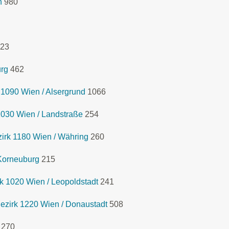
n
980
23
urg
462
 1090 Wien / Alsergrund
1066
1030 Wien / Landstraße
254
rk 1180 Wien / Währing
260
Korneuburg
215
 1020 Wien / Leopoldstadt
241
zirk 1220 Wien / Donaustadt
508
270