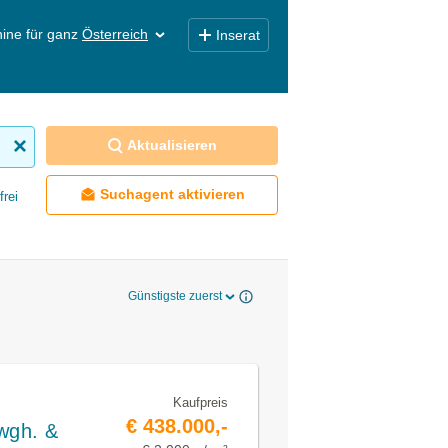
ine für ganz
Österreich
Inserat
Aktualisieren
Suchagent aktivieren
frei
Günstigste zuerst
Kaufpreis
€ 438.000,-
rwgh. &