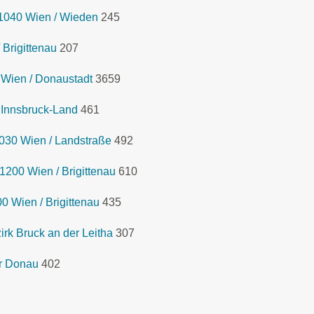
1040 Wien / Wieden
245
Brigittenau
207
Wien / Donaustadt
3659
 Innsbruck-Land
461
030 Wien / Landstraße
492
1200 Wien / Brigittenau
610
 Wien / Brigittenau
435
rk Bruck an der Leitha
307
r Donau
402