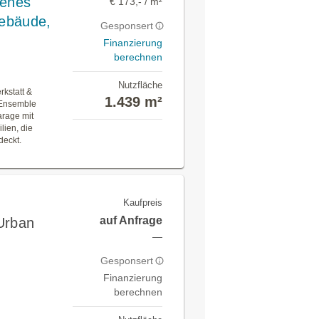
tenes
€ 173,- / m²
gebäude,
Gesponsert
Finanzierung
berechnen
Nutzfläche
rkstatt &
1.439 m²
 Ensemble
arage mit
lien, die
deckt.
Kaufpreis
auf Anfrage
Urban
—
Gesponsert
Finanzierung
berechnen