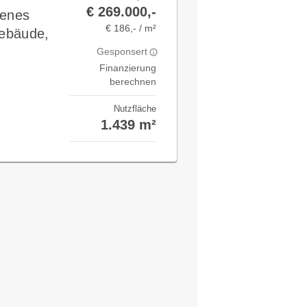
€ 269.000,-
tenes
€ 186,- / m²
gebäude,
Gesponsert
Finanzierung
berechnen
Nutzfläche
1.439 m²