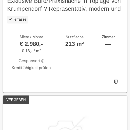
Exklusive Büro/Praxisfläche in Toplage von
Krumpendorf ? Repräsentativ, modern und
vielseitig nutzbar
Terrasse
Miete / Monat
Nutzfläche
Zimmer
€ 2.980,-
213 m²
—
€ 13,- / m²
Gesponsert
Kreditfähigkeit prüfen
VERGEBEN