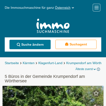
Die Immosuchmaschine für ganz
Österreich
Mobile
Menü
Suchagent
Suche ändern
Startseite
Kärnten
Klagenfurt-Land
Krumpendorf am Wörther
Älteste zuerst
5 Büros in der Gemeinde Krumpendorf am
Wörthersee