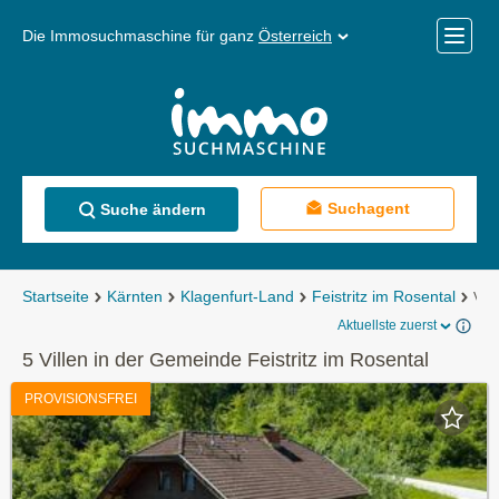
Die Immosuchmaschine für ganz
Österreich
Mobile
Menü
Suchagent
Suche ändern
Startseite
Kärnten
Klagenfurt-Land
Feistritz im Rosental
Vill
Aktuellste zuerst
5 Villen in der Gemeinde Feistritz im Rosental
PROVISIONSFREI