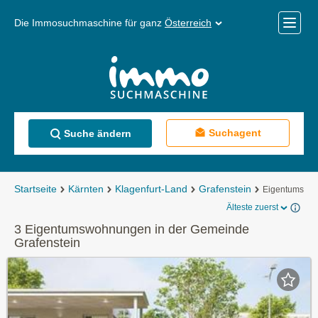
Die Immosuchmaschine für ganz
Österreich
Mobile
Menü
Suchagent
Suche ändern
Startseite
Kärnten
Klagenfurt-Land
Grafenstein
Eigentumswo
Älteste zuerst
3 Eigentumswohnungen in der Gemeinde
Grafenstein