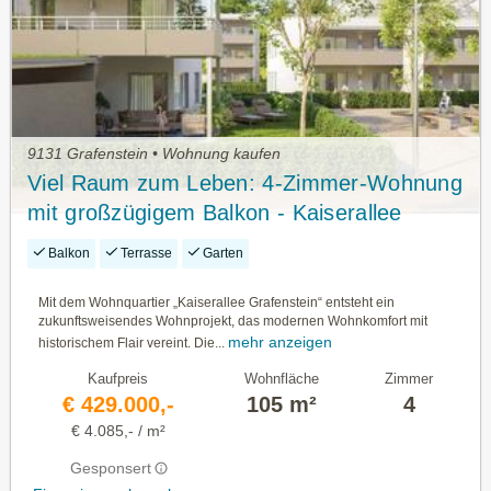
9131 Grafenstein • Wohnung kaufen
Viel Raum zum Leben: 4-Zimmer-Wohnung
mit großzügigem Balkon - Kaiserallee
Grafenstein - Baukörper K2 - Top 4 (OG)
Balkon
Terrasse
Garten
Mit dem Wohnquartier „Kaiserallee Grafenstein“ entsteht ein
zukunftsweisendes Wohnprojekt, das modernen Wohnkomfort mit
mehr anzeigen
historischem Flair vereint. Die...
Kaufpreis
Wohnfläche
Zimmer
€ 429.000,-
105 m²
4
€ 4.085,- / m²
Gesponsert