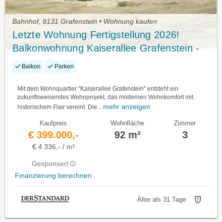
Bahnhof, 9131 Grafenstein • Wohnung kaufen
Letzte Wohnung Fertigstellung 2026!
Balkonwohnung Kaiserallee Grafenstein -
Baukörper k3 Top 5 (1.Og)
Balkon
Parken
Mit dem Wohnquartier "Kaiserallee Grafenstein" entsteht ein
zukunftsweisendes Wohnprojekt, das modernen Wohnkomfort mit
mehr anzeigen
historischem Flair vereint. Die...
Kaufpreis
Wohnfläche
Zimmer
€ 399.000,-
92 m²
3
€ 4.336,- / m²
Gesponsert
Finanzierung berechnen
Älter als 31 Tage