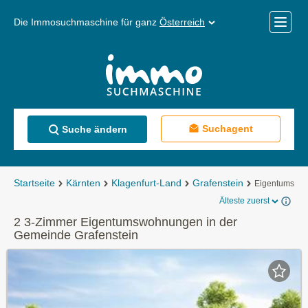
Die Immosuchmaschine für ganz
Österreich
Mobile
Menü
Suchagent
Suche ändern
Startseite
Kärnten
Klagenfurt-Land
Grafenstein
Eigentumswo
Älteste zuerst
2 3-Zimmer Eigentumswohnungen in der
Gemeinde Grafenstein