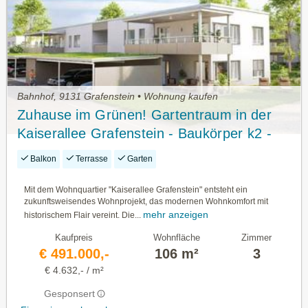
Bahnhof, 9131 Grafenstein • Wohnung kaufen
Zuhause im Grünen! Gartentraum in der
Kaiserallee Grafenstein - Baukörper k2 -
Top 1 (Eg)
Balkon
Terrasse
Garten
Mit dem Wohnquartier "Kaiserallee Grafenstein" entsteht ein
zukunftsweisendes Wohnprojekt, das modernen Wohnkomfort mit
mehr anzeigen
historischem Flair vereint. Die...
Kaufpreis
Wohnfläche
Zimmer
€ 491.000,-
106 m²
3
€ 4.632,- / m²
Gesponsert