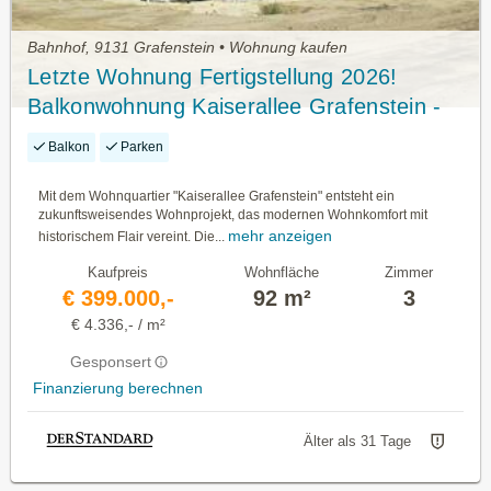
Bahnhof, 9131 Grafenstein • Wohnung kaufen
Letzte Wohnung Fertigstellung 2026!
Balkonwohnung Kaiserallee Grafenstein -
Baukörper k3 Top 5 (1.Og)
Balkon
Parken
Mit dem Wohnquartier "Kaiserallee Grafenstein" entsteht ein
zukunftsweisendes Wohnprojekt, das modernen Wohnkomfort mit
mehr anzeigen
historischem Flair vereint. Die...
Kaufpreis
Wohnfläche
Zimmer
€ 399.000,-
92 m²
3
€ 4.336,- / m²
Gesponsert
Finanzierung berechnen
Älter als 31 Tage