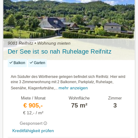
9081 Reifnitz • Wohnung mieten
Der See ist so nah Ruhelage Reifnitz
Balkon
Garten
Am Südufer des Wörthersee gelegen befindet sich Reifnitz. Hier wird
eine 3 Zimmerwohnung mit 2 Balkonen, Parkplatz, Ruhelage,
mehr anzeigen
Seenähe, Klagenfurtnähe,...
Miete / Monat
Wohnfläche
Zimmer
€ 905,-
75 m²
3
€ 12,- / m²
Gesponsert
Kreditfähigkeit prüfen