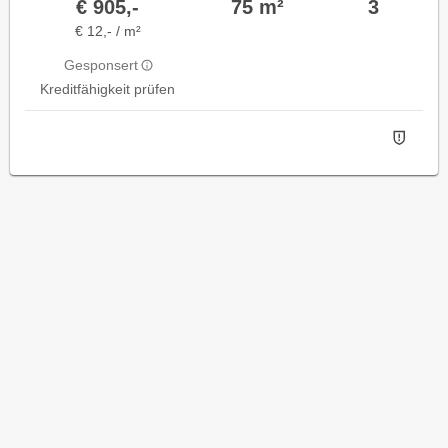
€ 905,-
75 m²
3
€ 12,- / m²
Gesponsert
Kreditfähigkeit prüfen