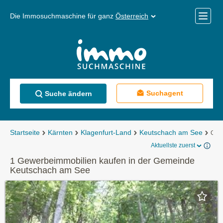
Die Immosuchmaschine für ganz
Österreich
Mobile
Menü
Suchagent
Suche ändern
Startseite
Kärnten
Klagenfurt-Land
Keutschach am See
Gewe
Aktuellste zuerst
1 Gewerbeimmobilien kaufen in der Gemeinde
Keutschach am See