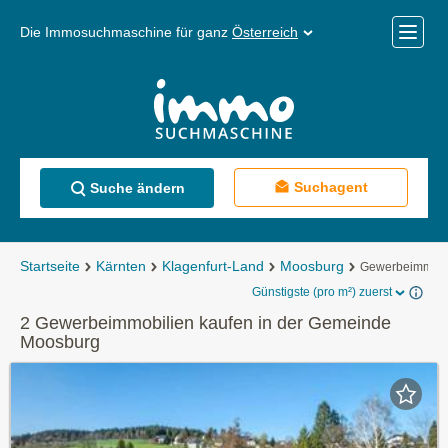
Die Immosuchmaschine für ganz
Österreich
Mobile
Menü
Suchagent
Suche ändern
Startseite
Kärnten
Klagenfurt-Land
Moosburg
Gewerbeimmobil
Günstigste (pro m²) zuerst
2 Gewerbeimmobilien kaufen in der Gemeinde
Moosburg