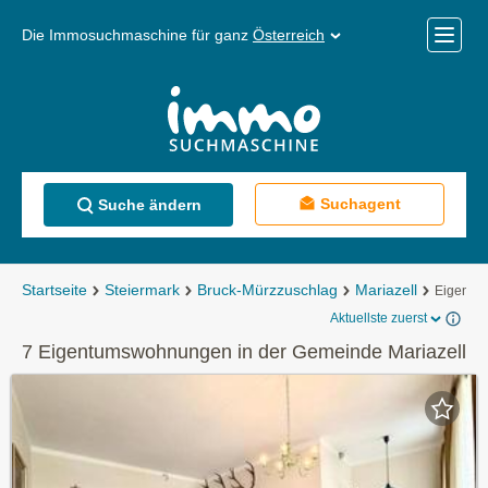
Die Immosuchmaschine für ganz
Österreich
Mobile
Menü
Suchagent
Suche ändern
Startseite
Steiermark
Bruck-Mürzzuschlag
Mariazell
Eigentu
Aktuellste zuerst
7 Eigentumswohnungen in der Gemeinde Mariazell