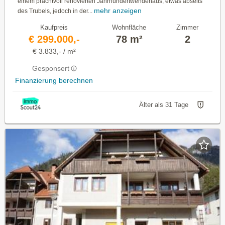
einem prachtvoll renovierten Jahrhundertwendehaus, etwas abseits
mehr anzeigen
des Trubels, jedoch in der...
Kaufpreis
Wohnfläche
Zimmer
€ 299.000,-
78 m²
2
€ 3.833,- / m²
Gesponsert
Finanzierung berechnen
Älter als 31 Tage