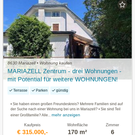
8630 Mariazell • Wohnung kaufen
MARIAZELL Zentrum - drei Wohnungen -
mit Potential für weitere WOHNUNGEN!
Terrasse
Parken
günstig
• Sie haben einen großen Freundeskreis? Mehrere Familien sind auf
der Suche nach einer Wohnung bei uns in Mariazell? • Sie sind Teil
mehr anzeigen
einer Großfamilie? Alle...
Kaufpreis
Wohnfläche
Zimmer
€ 315.000,-
170 m²
6