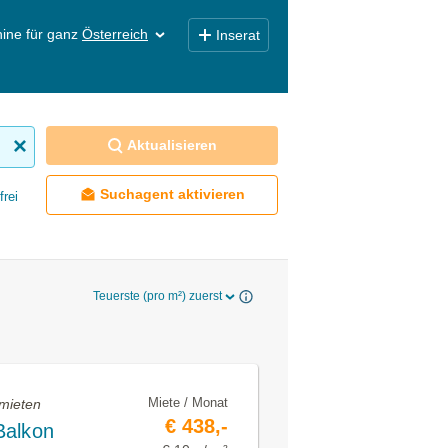
ine für ganz
Österreich
Inserat
Aktualisieren
Suchagent aktivieren
frei
Teuerste (pro m²) zuerst
Miete / Monat
 mieten
€ 438,-
Balkon