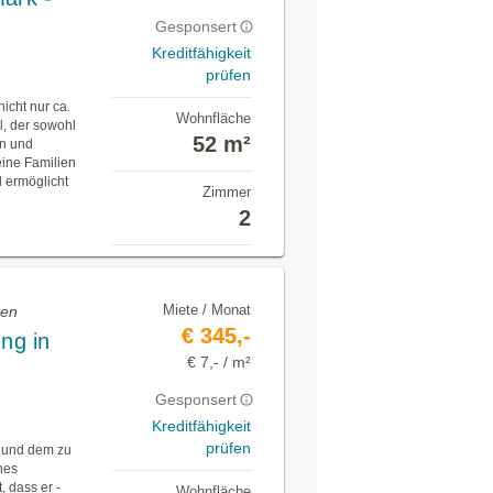
Gesponsert
Kreditfähigkeit
prüfen
cht nur ca.
Wohnfläche
l, der sowohl
52 m²
en und
eine Familien
d ermöglicht
Zimmer
2
Miete / Monat
ten
€ 345,-
ng in
€ 7,- / m²
Gesponsert
Kreditfähigkeit
prüfen
r und dem zu
ches
, dass er -
Wohnfläche