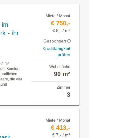
Miete / Monat
€ 750,-
 im
€ 8,- / m²
k - ihr
Gesponsert
Kreditfähigkeit
prüfen
0,4 m²
Wohnfläche
wohl Komfort
90 m²
reundlichen
are, die viel
n und
Zimmer
3
Miete / Monat
€ 413,-
€ 7,- / m²
ark -