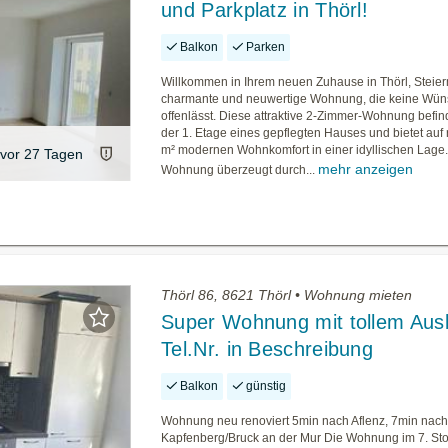
und Parkplatz in Thörl!
Balkon
Parken
Willkommen in Ihrem neuen Zuhause in Thörl, Steier
charmante und neuwertige Wohnung, die keine Wü
offenlässt. Diese attraktive 2-Zimmer-Wohnung befind
der 1. Etage eines gepflegten Hauses und bietet auf 
m² modernen Wohnkomfort in einer idyllischen Lage.
vor 27 Tagen
mehr anzeigen
Wohnung überzeugt durch...
Thörl 86, 8621 Thörl • Wohnung mieten
Super Wohnung mit tollem Ausb
Tel.Nr. in Beschreibung
Balkon
günstig
Wohnung neu renoviert 5min nach Aflenz, 7min nac
Kapfenberg/Bruck an der Mur Die Wohnung im 7. Stoc