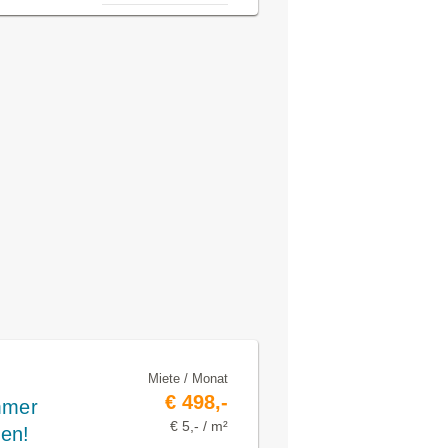
Miete / Monat
€ 498,-
mmer
€ 5,- / m²
en!