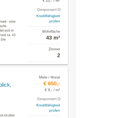
€ 10,- / m²
Gesponsert
Kreditfähigkeit
prüfen
mark - eine
nsche
et sich in
Wohnfläche
rund ca. 43
43 m²
 Die
Zimmer
2
Miete / Monat
€ 650,-
lick,
€ 9,- / m²
Gesponsert
Kreditfähigkeit
prüfen
h
k ist über