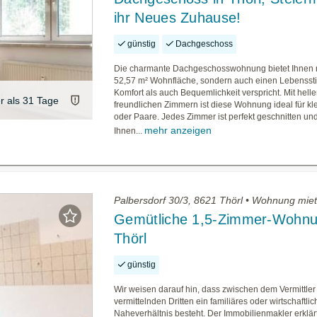
ihr Neues Zuhause!
günstig
Dachgeschoss
Die charmante Dachgeschosswohnung bietet Ihnen ni
52,57 m² Wohnfläche, sondern auch einen Lebenssti
Komfort als auch Bequemlichkeit verspricht. Mit hell
er als 31 Tage
freundlichen Zimmern ist diese Wohnung ideal für kl
oder Paare. Jedes Zimmer ist perfekt geschnitten un
mehr anzeigen
Ihnen...
Palbersdorf 30/3, 8621 Thörl • Wohnung mie
Gemütliche 1,5-Zimmer-Wohnu
Thörl
günstig
Wir weisen darauf hin, dass zwischen dem Vermittle
vermittelnden Dritten ein familiäres oder wirtschaftli
Naheverhältnis besteht. Der Immobilienmakler erklärt