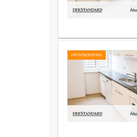
Ält
PROVISIONSFREI
Ält