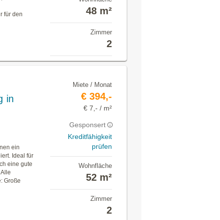
48 m²
r für den
Zimmer
2
Miete / Monat
€ 394,-
 in
€ 7,- / m²
Gesponsert
Kreditfähigkeit
prüfen
hnen ein
t. Ideal für
ch eine gute
Wohnfläche
Alle
52 m²
e: Große
Zimmer
2