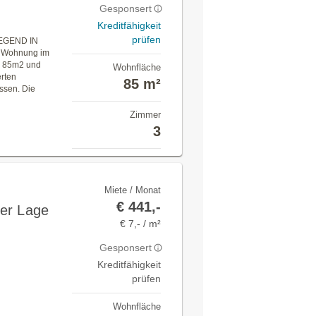
Gesponsert
Kreditfähigkeit
prüfen
EGEND IN
e Wohnung im
er 85m2 und
Wohnfläche
erten
85 m²
ssen. Die
Zimmer
3
Miete / Monat
€ 441,-
er Lage
€ 7,- / m²
Gesponsert
Kreditfähigkeit
prüfen
Wohnfläche