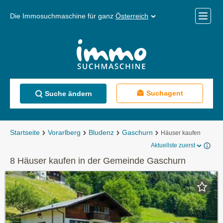
Die Immosuchmaschine für ganz
Österreich
Mobile
Menü
Suchagent
Suche ändern
Startseite
Vorarlberg
Bludenz
Gaschurn
Häuser kaufen
Aktuellste zuerst
8 Häuser kaufen in der Gemeinde Gaschurn