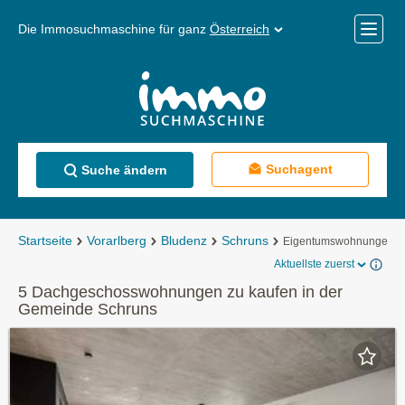
Die Immosuchmaschine für ganz
Österreich
Mobile
Menü
Suchagent
Suche ändern
Startseite
Vorarlberg
Bludenz
Schruns
Eigentumswohnungen
Aktuellste zuerst
5 Dachgeschosswohnungen zu kaufen in der
Gemeinde Schruns