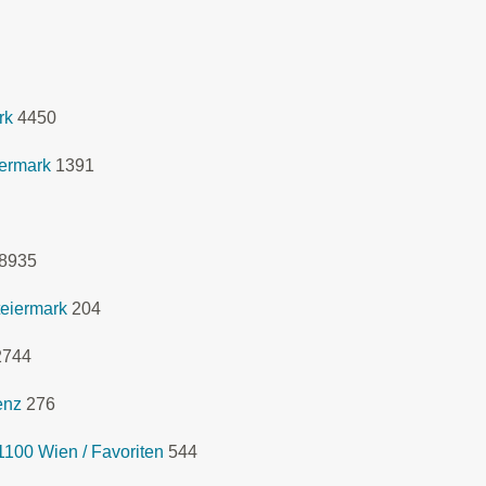
rk
4450
iermark
1391
8935
eiermark
204
2744
enz
276
100 Wien / Favoriten
544