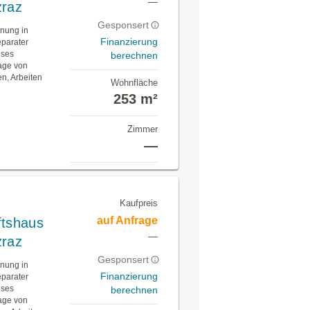
—
zraz
Gesponsert
hnung in
Finanzierung
eparater
eses
berechnen
age von
en, Arbeiten
Wohnfläche
253 m²
Zimmer
—
Kaufpreis
auf Anfrage
ftshaus
—
zraz
Gesponsert
hnung in
Finanzierung
eparater
eses
berechnen
age von