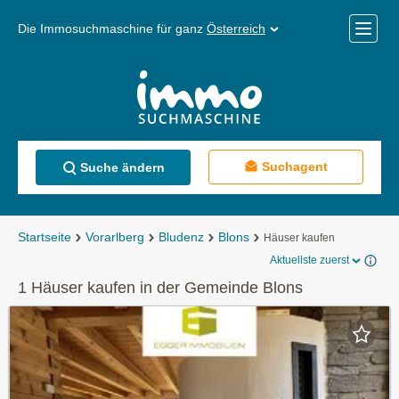
Die Immosuchmaschine für ganz
Österreich
Mobile
Menü
Suchagent
Suche ändern
Startseite
Vorarlberg
Bludenz
Blons
Häuser kaufen
Aktuellste zuerst
1 Häuser kaufen in der Gemeinde Blons