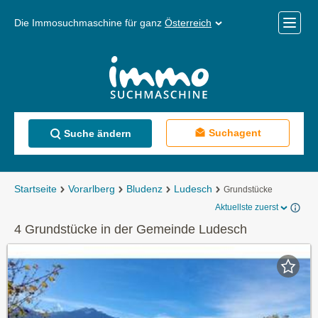
Die Immosuchmaschine für ganz
Österreich
Mobile
Menü
Suchagent
Suche ändern
Startseite
Vorarlberg
Bludenz
Ludesch
Grundstücke
Aktuellste zuerst
4 Grundstücke in der Gemeinde Ludesch