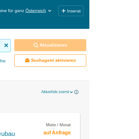
ine für ganz
Österreich
Inserat
Aktualisieren
Suchagent aktivieren
frei
Aktuellste zuerst
Miete / Monat
auf Anfrage
eubau