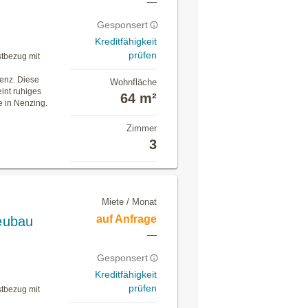
—
Gesponsert
Kreditfähigkeit
prüfen
tbezug mit
ienz. Diese
Wohnfläche
int ruhiges
64 m²
e in Nenzing.
Zimmer
3
Miete / Monat
auf Anfrage
eubau
—
Gesponsert
Kreditfähigkeit
prüfen
tbezug mit