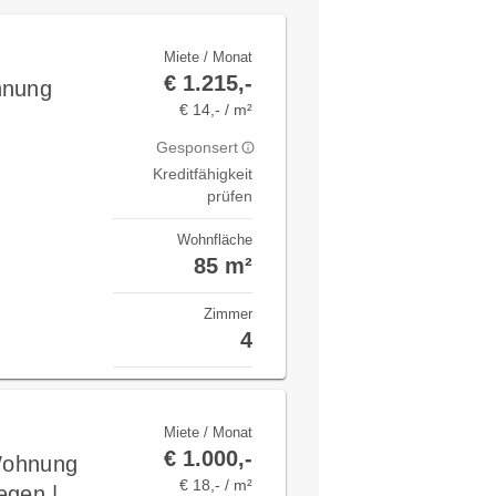
Miete / Monat
€ 1.215,-
hnung
€ 14,- / m²
Gesponsert
Kreditfähigkeit
prüfen
Wohnfläche
85 m²
Zimmer
4
Miete / Monat
€ 1.000,-
 Wohnung
€ 18,- / m²
egen |