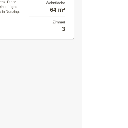
ienz. Diese
Wohnfläche
int ruhiges
64 m²
e in Nenzing.
Zimmer
3