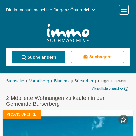
Die Immosuchmaschine für ganz
Österreich
Mobile
Menü
Suchagent
Suche ändern
Startseite
Vorarlberg
Bludenz
Bürserberg
Eigentumswohnung
Aktuellste zuerst
2 Möblierte Wohnungen zu kaufen in der
Gemeinde Bürserberg
PROVISIONSFREI