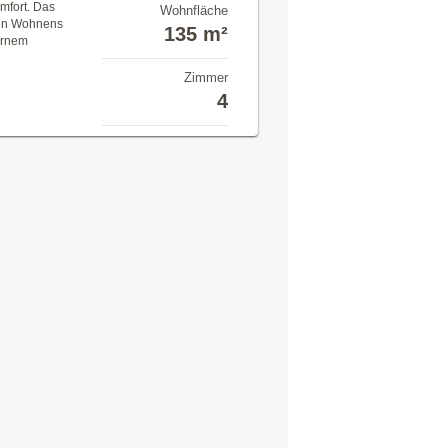
mfort. Das
Wohnfläche
men Wohnens
135 m²
ernem
Zimmer
4