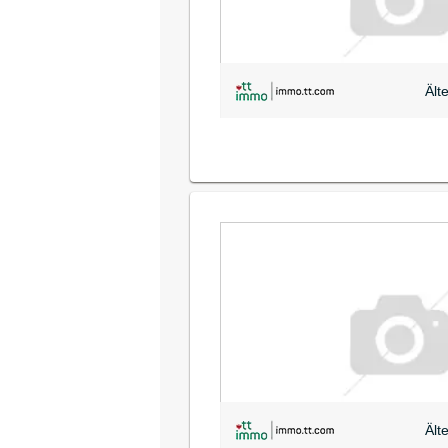
Ält
Ält