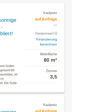
Kaufpreis
auf Anfrage
 sonnige
—
 -
liert!
Gesponsert
Finanzierung
berechnen
Wohnfläche
80 m²
ent-Suiten
nsgesamt 80
Zimmer
baumöbel, im
3,5
 in
t. Die Suite-
Kaufpreis
auf Anfrage