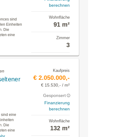
berechnen
Wohnfläche
ences sind
91 m²
len Einheiten
n. Die
eten eine
Zimmer
3
Kaufpreis
fen
€ 2.050.000,-
eltener
€ 15.530,- / m²
Gesponsert
Finanzierung
berechnen
 sind eine
Einheiten
Wohnfläche
n. Die
132 m²
eten eine
ehr