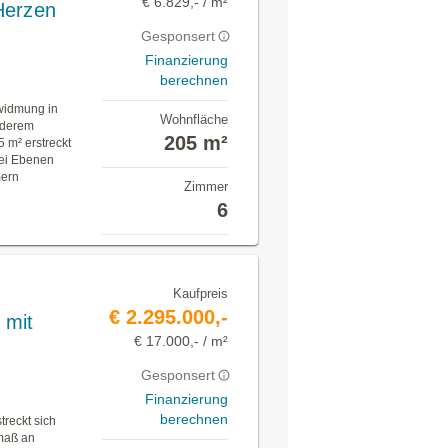
€ 6.829,- / m²
Herzen
Gesponsert
Finanzierung
berechnen
widmung in
Wohnfläche
nderem
205 m²
 m² erstreckt
wei Ebenen
mern
Zimmer
6
Kaufpreis
€ 2.295.000,-
 mit
€ 17.000,- / m²
Gesponsert
Finanzierung
berechnen
reckt sich
tmaß an