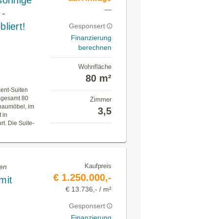
 sonnige
—
 -
liert!
Gesponsert
Finanzierung
berechnen
Wohnfläche
80 m²
ent-Suiten
nsgesamt 80
Zimmer
baumöbel, im
3,5
 in
t. Die Suite-
Kaufpreis
fen
€ 1.250.000,-
mit
€ 13.736,- / m²
Gesponsert
Finanzierung