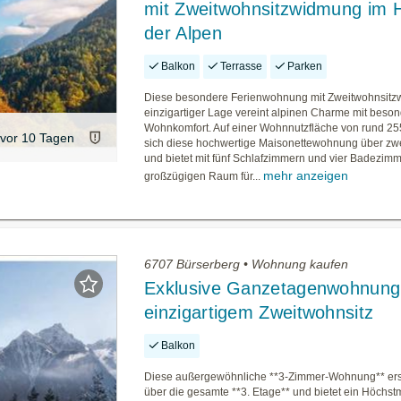
mit Zweitwohnsitzwidmung im 
der Alpen
Balkon
Terrasse
Parken
Diese besondere Ferienwohnung mit Zweitwohnsitz
einzigartiger Lage vereint alpinen Charme mit beso
Wohnkomfort. Auf einer Wohnnutzfläche von rund 255
vor 10 Tagen
sich diese hochwertige Maisonettewohnung über z
und bietet mit fünf Schlafzimmern und vier Badezim
mehr anzeigen
großzügigen Raum für...
6707 Bürserberg • Wohnung kaufen
Exklusive Ganzetagenwohnung
einzigartigem Zweitwohnsitz
Balkon
Diese außergewöhnliche **3-Zimmer-Wohnung** erst
über die gesamte **3. Etage** und bietet ein Höchs