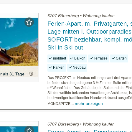
6707 Bürserberg • Wohnung kaufen
Ferien-Apart. m. Privatgarten,
Lage mitten i. Outdoorparadies
SOFORT beziehbar, kompl. möb
Ski-in Ski-out
möbliert
Balkon
Terrasse
Garten
Parken
Neubau
er als 31 Tage
Das PROJEKT: Im Neubau mit insgesamt drei Apartm
befindet sich die gediegene 3 ½ Zimmer-Suite mit i
m² Wohnfläche. Das Gebäude, die Suite und die Ein
Stil der weithin bekannten Vorarlberger Architektur, ist
hochwertiger traditioneller Handwerkskunst ausgeführ
mehr anzeigen
MONDSPITZE:...
6707 Bürserberg • Wohnung kaufen