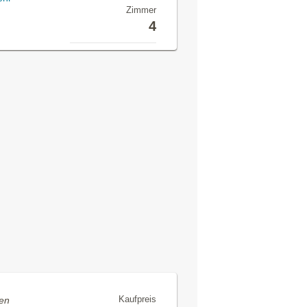
Zimmer
4
Kaufpreis
fen