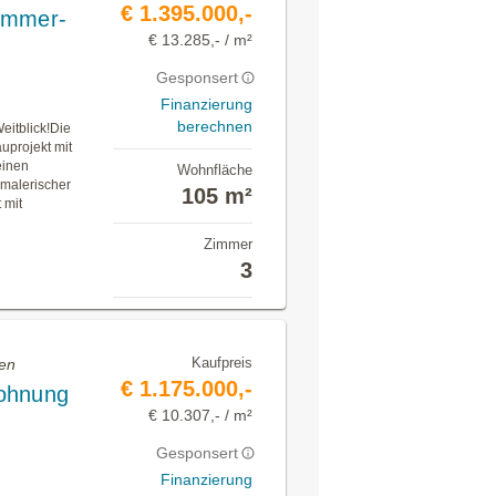
€ 1.395.000,-
Zimmer-
€ 13.285,- / m²
Gesponsert
Finanzierung
berechnen
eitblick!Die
uprojekt mit
einen
Wohnfläche
 malerischer
105 m²
 mit
Zimmer
3
Kaufpreis
fen
€ 1.175.000,-
wohnung
€ 10.307,- / m²
Gesponsert
Finanzierung