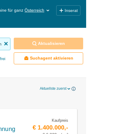
ine für ganz
Österreich
Inserat
Aktualisieren
n
Suchagent aktivieren
frei
Aktuellste zuerst
Kaufpreis
€ 1.400.000,-
ohnung