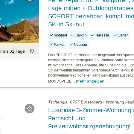
Ferien-Apart. m. Privatgarten,
Lage mitten i. Outdoorparadies
SOFORT beziehbar, kompl. möb
Ski-in Ski-out
möbliert
Balkon
Terrasse
Garten
Parken
Neubau
er als 31 Tage
Das PROJEKT: Im Neubau mit insgesamt drei Apartm
befindet sich die gediegene 3 ½ Zimmer-Suite mit i
m² Wohnfläche. Das Gebäude, die Suite und die Ein
Stil der weithin bekannten Vorarlberger Architektur, ist
hochwertiger traditioneller Handwerkskunst ausgeführ
mehr anzeigen
MONDSPITZE:...
Tschengla, 6707 Bürserberg • Wohnung kau
Luxuriöse 3-Zimmer-Wohnung 
Fernsicht und
Freizeitwohnsitzgenehmigung!