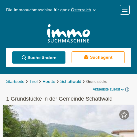
Die Immosuchmaschine für ganz
Österreich
Mobile
Menü
Suchagent
Suche ändern
Startseite
Tirol
Reutte
Schattwald
Grundstücke
Aktuellste zuerst
1 Grundstücke in der Gemeinde Schattwald