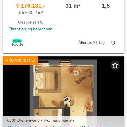
€ 176.181,-
31 m²
1,5
€ 5.683,- / m²
Gesponsert
Finanzierung berechnen
Älter als 31 Tage
PROVISIONSFREI
6600 Breitenwang • Wohnung mieten