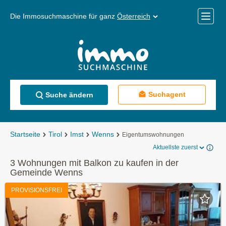
Die Immosuchmaschine für ganz
Österreich
Mobile
Menü
Suchagent
Suche ändern
Startseite
Tirol
Imst
Wenns
Eigentumswohnungen
Aktuellste zuerst
3 Wohnungen mit Balkon zu kaufen in der
Gemeinde Wenns
PROVISIONSFREI