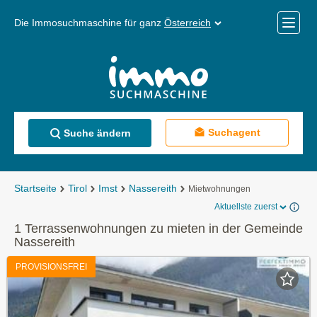
Die Immosuchmaschine für ganz
Österreich
Mobile
Menü
Suchagent
Suche ändern
Startseite
Tirol
Imst
Nassereith
Mietwohnungen
Aktuellste zuerst
1 Terrassenwohnungen zu mieten in der Gemeinde
Nassereith
PROVISIONSFREI