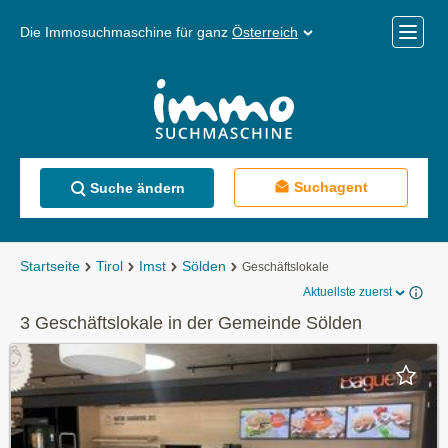
Die Immosuchmaschine für ganz
Österreich
Mobile
Menü
Suchagent
Suche ändern
Startseite
Tirol
Imst
Sölden
Geschäftslokale
Aktuellste zuerst
3 Geschäftslokale in der Gemeinde Sölden