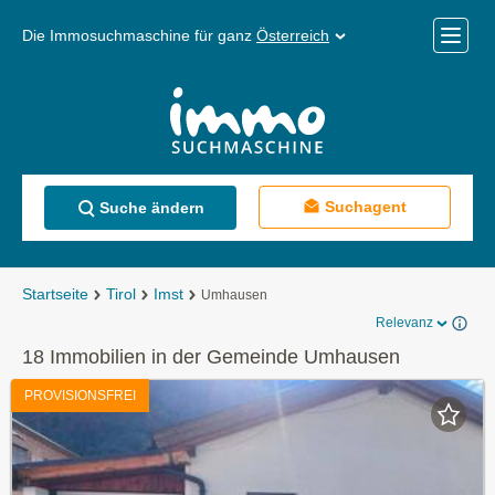
Die Immosuchmaschine für ganz
Österreich
Mobile
Menü
Suchagent
Suche ändern
Startseite
Tirol
Imst
Umhausen
Relevanz
18 Immobilien in der Gemeinde Umhausen
PROVISIONSFREI