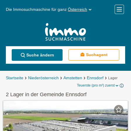
Die Immosuchmaschine für ganz
Österreich
Mobile
Menü
Suchagent
Suche ändern
Startseite
Niederösterreich
Amstetten
Ennsdorf
Lager
Teuerste (pro m²) zuerst
2 Lager in der Gemeinde Ennsdorf