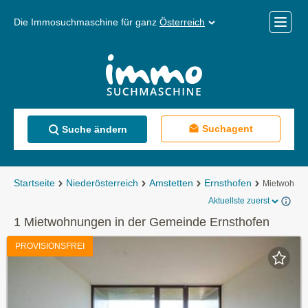
Die Immosuchmaschine für ganz
Österreich
Mobile
Menü
Suchagent
Suche ändern
Startseite
Niederösterreich
Amstetten
Ernsthofen
Mietwohnu
Aktuellste zuerst
1 Mietwohnungen in der Gemeinde Ernsthofen
PROVISIONSFREI