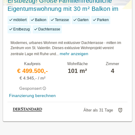
Erstbezug! Große Familienfreundliche
Eigentumswohnung mit 30 m² Balkon im
Herzen von St. Valentin
möbliert
Balkon
Terrasse
Garten
Parken
Erstbezug
Dachterrasse
Modernes, urbanes Wohnen mit exklusiver Dachterrasse - mitten im
Zentrum von St. Valentin. Dieses exklusive Wohnprojekt vereint
mehr anzeigen
zentrale Lage mit Ruhe und...
Kaufpreis
Wohnfläche
Zimmer
€ 499.500,-
101 m²
4
€ 4.945,- / m²
Gesponsert
Finanzierung berechnen
Älter als 31 Tage