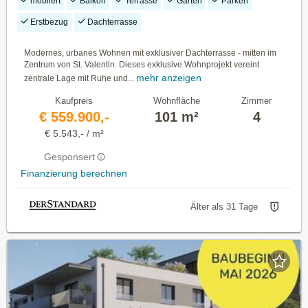
möbliert
Balkon
Terrasse
Garten
Parken
der Stadt
Erstbezug
Dachterrasse
Modernes, urbanes Wohnen mit exklusiver Dachterrasse - mitten im
Zentrum von St. Valentin. Dieses exklusive Wohnprojekt vereint
mehr anzeigen
zentrale Lage mit Ruhe und...
Kaufpreis
Wohnfläche
Zimmer
€ 559.900,-
101 m²
4
€ 5.543,- / m²
Gesponsert
Finanzierung berechnen
Älter als 31 Tage