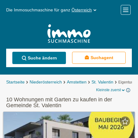
Die Immosuchmaschine für ganz
Österreich
Mobile
Menü
Suchagent
Suche ändern
Startseite
Niederösterreich
Amstetten
St. Valentin
Eigentums
Kleinste zuerst
10 Wohnungen mit Garten zu kaufen in der
Gemeinde St. Valentin