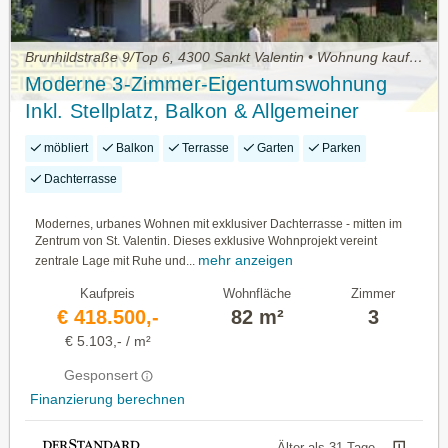
Brunhildstraße 9/Top 6, 4300 Sankt Valentin • Wohnung kaufen
Moderne 3-Zimmer-Eigentumswohnung
Inkl. Stellplatz, Balkon & Allgemeiner
Dachterrasse - Einzug 2027!
möbliert
Balkon
Terrasse
Garten
Parken
Dachterrasse
Modernes, urbanes Wohnen mit exklusiver Dachterrasse - mitten im
Zentrum von St. Valentin. Dieses exklusive Wohnprojekt vereint
mehr anzeigen
zentrale Lage mit Ruhe und...
Kaufpreis
Wohnfläche
Zimmer
€ 418.500,-
82 m²
3
€ 5.103,- / m²
Gesponsert
Finanzierung berechnen
Älter als 31 Tage