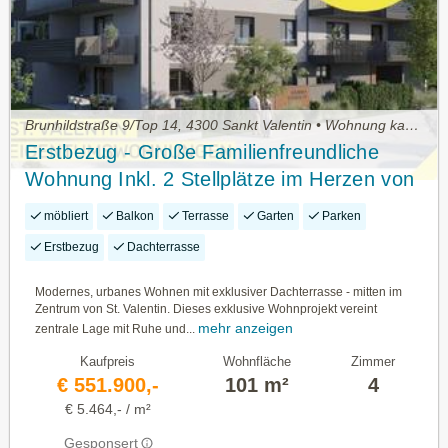
Brunhildstraße 9/Top 14, 4300 Sankt Valentin • Wohnung kaufen
Erstbezug - Große Familienfreundliche
Wohnung Inkl. 2 Stellplätze im Herzen von
St. Valentin / Baustart Bereits Erfolgt!
möbliert
Balkon
Terrasse
Garten
Parken
Erstbezug
Dachterrasse
Modernes, urbanes Wohnen mit exklusiver Dachterrasse - mitten im
Zentrum von St. Valentin. Dieses exklusive Wohnprojekt vereint
mehr anzeigen
zentrale Lage mit Ruhe und...
Kaufpreis
Wohnfläche
Zimmer
€ 551.900,-
101 m²
4
€ 5.464,- / m²
Gesponsert