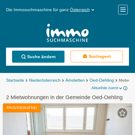
Die Immosuchmaschine für ganz
Österreich
Mobile
Menü
Suchagent
Suche ändern
Startseite
Niederösterreich
Amstetten
Oed-Oehling
Mietwoh
Aktuellste zuerst
2 Mietwohnungen in der Gemeinde Oed-Oehling
PROVISIONSFREI